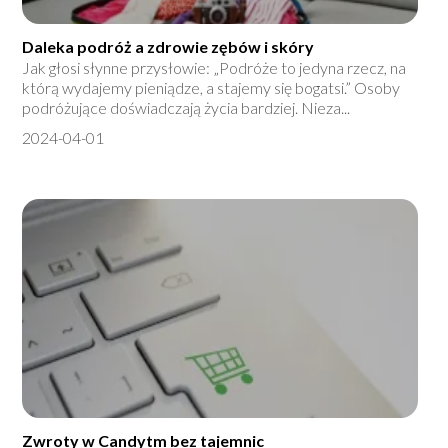
Daleka podróż a zdrowie zębów i skóry
Jak głosi słynne przysłowie: „Podróże to jedyna rzecz, na
którą wydajemy pieniądze, a stajemy się bogatsi.” Osoby
podróżujące doświadczają życia bardziej. Nieza...
2024-04-01
Zwroty w Candytm bez tajemnic