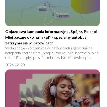
Objazdowa kampania informacyjna „Spójrz, Polsko!
Miej baczne oko na raka!” – specjalny autobus
zatrzyma się w Katowicach
W dniach 24–26 czerwca w Katowicach zagości unijna
kampania pod hasłem „Spójrz, Polsko! Miej baczne oko na
raka!”. Przez pięć polskich miast, w tym Katowice, pr...
2024-06-20