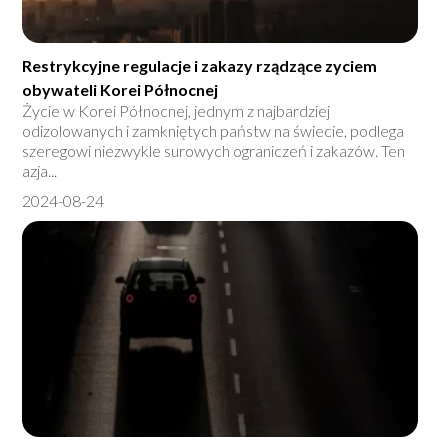
Restrykcyjne regulacje i zakazy rządzące zyciem
obywateli Korei Północnej
Życie w Korei Północnej, jednym z najbardziej
odizolowanych i zamkniętych państw na świecie, podlega
szeregowi niezwykle surowych ograniczeń i zakazów. Ten
azja...
2024-08-24