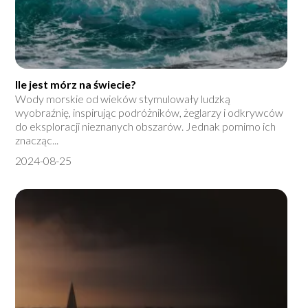
Ile jest mórz na świecie?
Wody morskie od wieków stymulowały ludzką
wyobraźnię, inspirując podróżników, żeglarzy i odkrywców
do eksploracji nieznanych obszarów. Jednak pomimo ich
znacząc...
2024-08-25