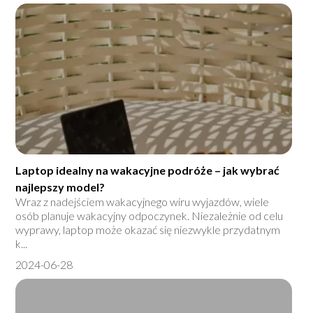
Laptop idealny na wakacyjne podróże – jak wybrać
najlepszy model?
Wraz z nadejściem wakacyjnego wiru wyjazdów, wiele
osób planuje wakacyjny odpoczynek. Niezależnie od celu
wyprawy, laptop może okazać się niezwykle przydatnym
k...
2024-06-28