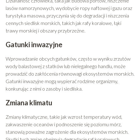
Działalność człowieka, taka jak budowa portów, niszczenie
lasów namorzynowych, wydobycie ropy naftowej i gazu oraz
turystyka masowa, przyczynia się do degradacji i niszczenia
cennych siedlisk morskich, takich jak rafy koralowe, łąki
trawy morskiej i obszary przybrzeżne.
Gatunki inwazyjne
Wprowadzanie obcych gatunków, często w wyniku zrzutów
wody balastowej z statków lub nielegalnego handlu, może
prowadzić do zakłócenia równowagi ekosystemów morskich.
Gatunki inwazyjne mogą wypierać rodzime organizmy,
konkurując z nimi o zasoby i siedliska.
Zmiana klimatu
Zmiany klimatyczne, takie jak wzrost temperatury wód,
zakwaszenie oceanów i podnoszenie się poziomu mórz,
stanowią poważne zagrożenie dla ekosystemów morskich.
Skutki tych zmian obejmują degradację raf koralowych,