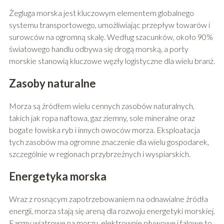
Żegluga morska jest kluczowym elementem globalnego
systemu transportowego, umożliwiając przepływ towarów i
surowców na ogromną skalę. Według szacunków, około 90%
światowego handlu odbywa się drogą morską, a porty
morskie stanowią kluczowe węzły logistyczne dla wielu branż.
Zasoby naturalne
Morza są źródłem wielu cennych zasobów naturalnych,
takich jak ropa naftowa, gaz ziemny, sole mineralne oraz
bogate łowiska ryb i innych owoców morza. Eksploatacja
tych zasobów ma ogromne znaczenie dla wielu gospodarek,
szczególnie w regionach przybrzeżnych i wyspiarskich.
Energetyka morska
Wraz z rosnącym zapotrzebowaniem na odnawialne źródła
energii, morza stają się areną dla rozwoju energetyki morskiej.
Farmy wiatrowe na morzu, elektrownie pływowe i falowe to