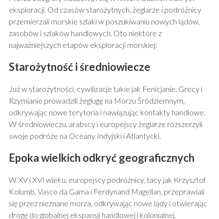
eksploracji. Od czasów starożytnych, żeglarze i podróżnicy
przemierzali morskie szlaki w poszukiwaniu nowych lądów,
zasobów i szlaków handlowych. Oto niektóre z
najważniejszych etapów eksploracji morskiej:
Starożytność i średniowiecze
Już w starożytności, cywilizacje takie jak Fenicjanie, Grecy i
Rzymianie prowadzili żeglugę na Morzu Śródziemnym,
odkrywając nowe terytoria i nawiązując kontakty handlowe.
W średniowieczu, arabscy i europejscy żeglarze rozszerzyli
swoje podróże na Oceany Indyjski i Atlantycki.
Epoka wielkich odkryć geograficznych
W XV i XVI wieku, europejscy podróżnicy, tacy jak Krzysztof
Kolumb, Vasco da Gama i Ferdynand Magellan, przeprawiali
się przez nieznane morza, odkrywając nowe lądy i otwierając
drogę do globalnej ekspansji handlowej i kolonialnej.