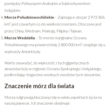
pomiędzy Półwyspem Arabskim a Subkontynentem
Indyjskim.
Morze Południowochińskie
– Zajmujące obszar 2 973 306
km², jest czwartym co do wielkości morzem. Otoczone jest
przez Chiny, Wietnam, Malezję, Filipiny i Tajwan.
Morze Weddella
– To morze marginalne Oceanu
Południowego ma powierzchnię 2 800 000 km² i znajduje się u
wybrzeży Antarktydy.
Warto zauważyć, że większość z tych gigantycznych
akwenów leży w regionie Oceanu Spokojnego i Indyjskiego,
podkreślając bogactwo wodnych zasobów tych obszarów.
Znaczenie mórz dla świata
Morza odgrywają kluczową rolę w wielu aspektach życia na
naszej planecie. Ich znaczenie obejmuje: