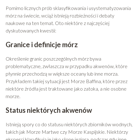
Pomimo licznych prób sklasyfikowania i usystematyzowania
mórz na świecie, wciąż istnieją rozbieżności i debaty
naukowe na ten temat. Oto niektóre z najczęściej
dyskutowanych kwestii:
Granice i definicje mórz
Określenie granic poszczególnych mórz bywa
problematyczne, zwłaszcza w przypadku akwenów, które
płynnie przechodzą w większe oceany lub inne morza.
Przykładem takiej sytuacji jest Morze Baffina, które przez
niektóre źródła jest traktowane jako zatoka, a nie osobne
morze.
Status niektórych akwenów
Istnieją spory co do statusu niektórych zbiorników wodnych,
takich jak Morze Martwe czy Morze Kaspijskie. Niektórzy
eksperci klasyfikują je jako słone jeziora, podczas gdy inne