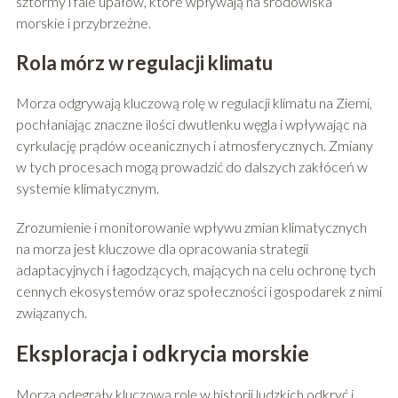
sztormy i fale upałów, które wpływają na środowiska
morskie i przybrzeżne.
Rola mórz w regulacji klimatu
Morza odgrywają kluczową rolę w regulacji klimatu na Ziemi,
pochłaniając znaczne ilości dwutlenku węgla i wpływając na
cyrkulację prądów oceanicznych i atmosferycznych. Zmiany
w tych procesach mogą prowadzić do dalszych zakłóceń w
systemie klimatycznym.
Zrozumienie i monitorowanie wpływu zmian klimatycznych
na morza jest kluczowe dla opracowania strategii
adaptacyjnych i łagodzących, mających na celu ochronę tych
cennych ekosystemów oraz społeczności i gospodarek z nimi
związanych.
Eksploracja i odkrycia morskie
Morza odegrały kluczową rolę w historii ludzkich odkryć i