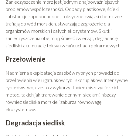
Zanieczyszczenie mórz jest jednym z najpoważniejszych
problemów współczesności. Odpady plastikowe, ścieki,
substancje ropopochodne i toksyczne związki chemiczne
trafiają do wód morskich, stwarzając zagrożenie dla
organizmów morskich i całych ekosystemów. Skutki
zanieczyszczenia obejmują śmierć zwierząt, degradację
siedlisk i akumulację toksyn w łańcuchach pokarmowych.
Przełowienie
Nadmierna eksploatacja zasobów rybnych prowadzi do
przełowienia wielu gatunków ryb i skorupiaków. Intensywne
rybołówstwo, często z wykorzystaniem niszczycielskich
metod, takich jak trałowanie dennymi sieciami, niszczy
również siedliska morskie i zaburza równowagę
ekosystemów.
Degradacja siedlisk