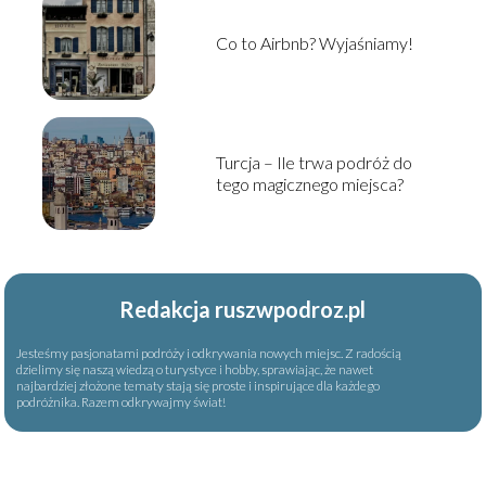
Co to Airbnb? Wyjaśniamy!
Turcja – Ile trwa podróż do
tego magicznego miejsca?
Redakcja ruszwpodroz.pl
Jesteśmy pasjonatami podróży i odkrywania nowych miejsc. Z radością
dzielimy się naszą wiedzą o turystyce i hobby, sprawiając, że nawet
najbardziej złożone tematy stają się proste i inspirujące dla każdego
podróżnika. Razem odkrywajmy świat!