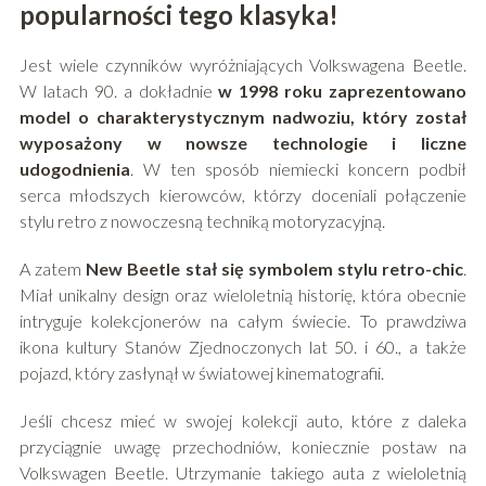
popularności tego klasyka!
Jest wiele czynników wyróżniających Volkswagena Beetle.
W latach 90. a dokładnie
w 1998 roku zaprezentowano
model o charakterystycznym nadwoziu, który został
wyposażony w nowsze technologie i liczne
udogodnienia
. W ten sposób niemiecki koncern podbił
serca młodszych kierowców, którzy doceniali połączenie
stylu retro z nowoczesną techniką motoryzacyjną.
A zatem
New Beetle stał się symbolem stylu retro-chic
.
Miał unikalny design oraz wieloletnią historię, która obecnie
intryguje kolekcjonerów na całym świecie. To prawdziwa
ikona kultury Stanów Zjednoczonych lat 50. i 60., a także
pojazd, który zasłynął w światowej kinematografii.
Jeśli chcesz mieć w swojej kolekcji auto, które z daleka
przyciągnie uwagę przechodniów, koniecznie postaw na
Volkswagen Beetle. Utrzymanie takiego auta z wieloletnią