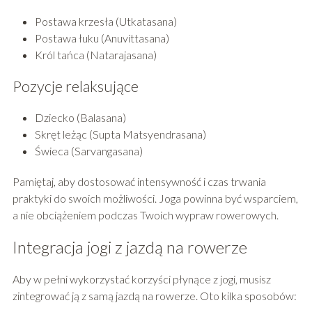
Postawa krzesła (Utkatasana)
Postawa łuku (Anuvittasana)
Król tańca (Natarajasana)
Pozycje relaksujące
Dziecko (Balasana)
Skręt leżąc (Supta Matsyendrasana)
Świeca (Sarvangasana)
Pamiętaj, aby dostosować intensywność i czas trwania
praktyki do swoich możliwości. Joga powinna być wsparciem,
a nie obciążeniem podczas Twoich wypraw rowerowych.
Integracja jogi z jazdą na rowerze
Aby w pełni wykorzystać korzyści płynące z jogi, musisz
zintegrować ją z samą jazdą na rowerze. Oto kilka sposobów: