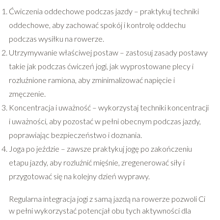
Ćwiczenia oddechowe podczas jazdy – praktykuj techniki
oddechowe, aby zachować spokój i kontrolę oddechu
podczas wysiłku na rowerze.
Utrzymywanie właściwej postaw – zastosuj zasady postawy
takie jak podczas ćwiczeń jogi, jak wyprostowane plecy i
rozluźnione ramiona, aby zminimalizować napięcie i
zmęczenie.
Koncentracja i uważność – wykorzystaj techniki koncentracji
i uważności, aby pozostać w pełni obecnym podczas jazdy,
poprawiając bezpieczeństwo i doznania.
Joga po jeździe – zawsze praktykuj jogę po zakończeniu
etapu jazdy, aby rozluźnić mięśnie, zregenerować siły i
przygotować się na kolejny dzień wyprawy.
Regularna integracja jogi z samą jazdą na rowerze pozwoli Ci
w pełni wykorzystać potencjał obu tych aktywności dla