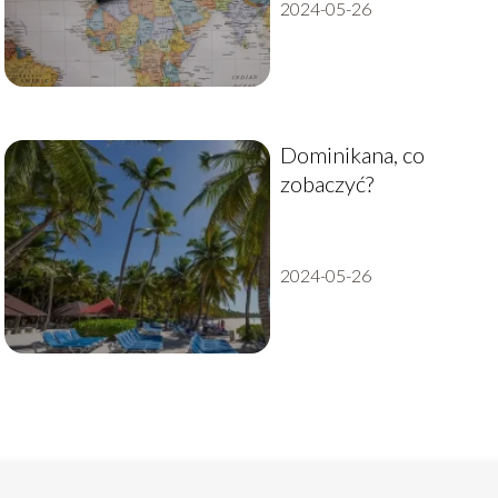
przewodnik dla
2024-05-26
podróżnych
Dominikana, co
zobaczyć?
2024-05-26