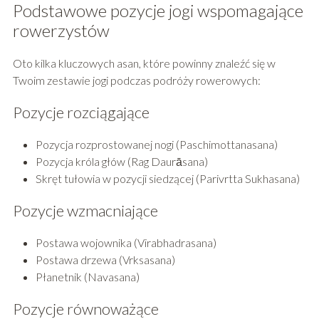
Podstawowe pozycje jogi wspomagające
rowerzystów
Oto kilka kluczowych asan, które powinny znaleźć się w
Twoim zestawie jogi podczas podróży rowerowych:
Pozycje rozciągające
Pozycja rozprostowanej nogi (Paschimottanasana)
Pozycja króla głów (Rag Daurāsana)
Skręt tułowia w pozycji siedzącej (Parivrtta Sukhasana)
Pozycje wzmacniające
Postawa wojownika (Virabhadrasana)
Postawa drzewa (Vrksasana)
Płanetnik (Navasana)
Pozycje równoważące