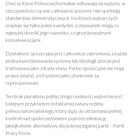
Choć w Korei Północnej formalnie odbywają się wybory, w
rzeczywistości są one całkowicie pozorne i nie spełniają
standardów demokratycznych. Na listach wyborczych
znajduje się tylko jeden kandydat, a obywatele mogą co
najwyżej skreślić jego nazwisko, co grozi poważnymi
konsekwencjami.
Działalność opozycyjna jest całkowicie zabroniona, a każda
próba kwestionowania systemu lub ideologii dżucze jest
traktowana jako zdrada stanu. Partie opozycyjne nie mają
prawa działać, a ich potencjalni członkowie są
represjonowani.
Ten brak pluralizmu politycznego i wolności wyborów jest
kolejnym przykładem totalitarnej natury reżimu
północnokoreańskiego, który dąży do utrzymania pełnej
kontroli nad społeczeństwem poprzez eliminację
jakiejkolwiek alternatywy dla jedynej legalnej partii – Partii
Pracy Korei.