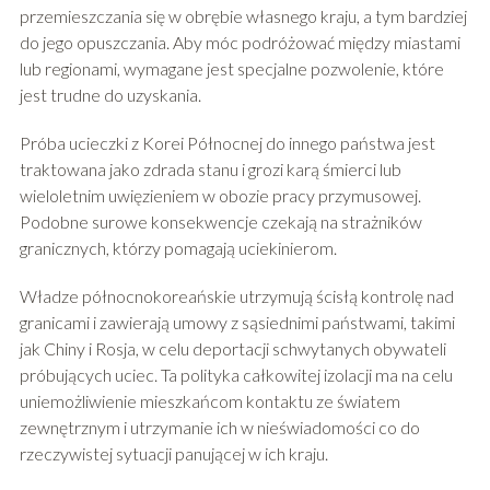
przemieszczania się w obrębie własnego kraju, a tym bardziej
do jego opuszczania. Aby móc podróżować między miastami
lub regionami, wymagane jest specjalne pozwolenie, które
jest trudne do uzyskania.
Próba ucieczki z Korei Północnej do innego państwa jest
traktowana jako zdrada stanu i grozi karą śmierci lub
wieloletnim uwięzieniem w obozie pracy przymusowej.
Podobne surowe konsekwencje czekają na strażników
granicznych, którzy pomagają uciekinierom.
Władze północnokoreańskie utrzymują ścisłą kontrolę nad
granicami i zawierają umowy z sąsiednimi państwami, takimi
jak Chiny i Rosja, w celu deportacji schwytanych obywateli
próbujących uciec. Ta polityka całkowitej izolacji ma na celu
uniemożliwienie mieszkańcom kontaktu ze światem
zewnętrznym i utrzymanie ich w nieświadomości co do
rzeczywistej sytuacji panującej w ich kraju.