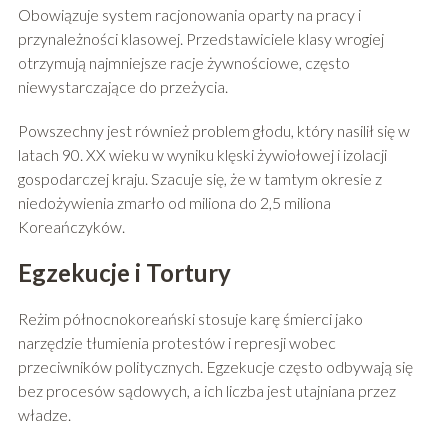
Obowiązuje system racjonowania oparty na pracy i
przynależności klasowej. Przedstawiciele klasy wrogiej
otrzymują najmniejsze racje żywnościowe, często
niewystarczające do przeżycia.
Powszechny jest również problem głodu, który nasilił się w
latach 90. XX wieku w wyniku klęski żywiołowej i izolacji
gospodarczej kraju. Szacuje się, że w tamtym okresie z
niedożywienia zmarło od miliona do 2,5 miliona
Koreańczyków.
Egzekucje i Tortury
Reżim północnokoreański stosuje karę śmierci jako
narzędzie tłumienia protestów i represji wobec
przeciwników politycznych. Egzekucje często odbywają się
bez procesów sądowych, a ich liczba jest utajniana przez
władze.