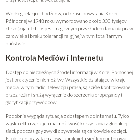
Według relacji uchodźców, od czasu powstania Korei
Północnej w 1948 roku wymordowano około 300 tysięcy
chrześcijan. Ich los jest tragicznym przykładem łamania praw
człowieka i braku tolerancji religijnej w tym totalitarnym
państwie.
Kontrola Mediów i Internetu
Dostęp do niezależnych źródeł informacji w Korei Północnej
jest praktycznie niemożliwy. Wszystkie działające w kraju
media, w tym radio, telewizja i prasa, są ściśle kontrolowane
przez reżim i służą wyłącznie do szerzenia propagandy i
gloryfikacji przywódców.
Podobnie wygląda sytuacja z dostępem do internetu. Tylko
wąska elita rządząca ma możliwość korzystania z globalnej
sieci, podczas gdy zwykli obywatele są całkowicie odcięci.
Istnieje co prawda krajowa, zamknięta sieć komputerowa