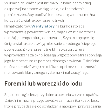
W upalne dni ważne jest nie tylko unikanie nadmiernej
ekspozycji na słońce w ciągu dnia, ale i chłodzenie
pomieszczeń. Aby obniżyć temperaturę w domu, można
korzystać z wiatraków i przenośnych
klimatyzatorów.
Wentylatory
na biurko i stojące
wprowadzają powietrze w ruch, dając uczucie komfortu i
obniżając temperaturę odczuwalną. Szybko kręcące się
śmigła wiatraka ułatwiają mieszanie chłodnego i ciepłego
powietrza. Z kolei przenośne klimatyzatory z rurą
wyprowadzaną za okno ściągają wilgoć z powietrza i obniżają
jego temperaturę za pomocą zimnego nawiewu. Dzięki nim
można schłodzić wnętrze o kilka stopni bez konieczności
montowania klasycznego systemu klimatyzacyjnego.
Foremki lub woreczki do lodu
Są to niedrogie, lecz przydatne akcesoria w czasie upałów.
Dzięki nim można przygotować w zamrażalniku kostki lodu,
które przydadzą się do schładzania napojów i przyrządzania