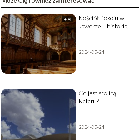
Może Cię również zainteresować
Kościół Pokoju w
🟅 AI
Jaworze – historia,
zwiedzanie,
ciekawostki
2024-05-24
Co jest stolicą
Kataru?
2024-05-24