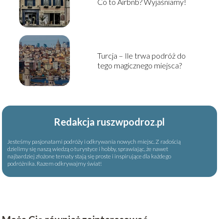
Co to Airbnb? Wyjaśniamy!
Turcja – Ile trwa podróż do
tego magicznego miejsca?
Redakcja ruszwpodroz.pl
Jesteśmy pasjonatami podróży i odkrywania nowych miejsc. Z radością
dzielimy się naszą wiedzą o turystyce i hobby, sprawiając, że nawet
najbardziej złożone tematy stają się proste i inspirujące dla każdego
podróżnika. Razem odkrywajmy świat!