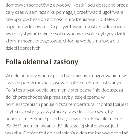
domowych sorbetów z owoców. Kostki lodu dostępne przez
cały czas w zamrażalniku pomagają przetrwać długotrwałe
fale upałów bez konieczności chłodzenia wielu butelek z
napojami w lodówce. Do przygotowania kostek lodu można
wykorzystywać również soki owocowe i sok z cytryny, dzięki
którym można przygotować chłodną wodę smakową dla
dzieci i dorosłych.
Folia okienna i zasłony
W celu ochrony wnętrz przed nadmiernym nagrzewaniem w
czasie upałów można stosować folię z efektem lustrzanym.
Folia tego typu odbija promienie słoneczne i nie dopuszcza
do ich przechodzenia przez szyby, dzięki czemu w
pomieszczeniach panuje niższa temperatura. Montaż folii jest
szybki i prosty, gdyż wystarczy przykleić ją do szyb, by
ochronić mieszkanie przed nagrzewaniem. Folia blokuje do
90-95% promieniowania UV, dlatego jej skuteczność jest
wysoka. Oprócz folii do zasłaniania okien można wykorzystać