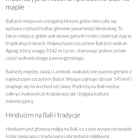
mapie
Bali jest miejscem o bogatej historii, gdzie mieszały się
wpływy różnych kultur, głównie jawańskiej i hinduskiej. To
także miejsce, gdzie unikatowe gatunki roślin i zwierząt żyją w
tropikalnych lasach. Najwyższym szczytem Bali jest wulkan
Agung, który osiąga 3142 m n.p.m., stanowiąc jednocześnie
część wulkanicznego pasma górskiego.
Bali leży między Jawą i Lombok, wulkaniczne pasmo górskie z
najwyższym szczytem Batur. Wyspa zajmuje obszar 145 km² i
znajduje się na wschód od Jawy. Podróżą na Bali można
odkryć malownicze krajobrazy, jak i bogatą kulturę
Indonezyjską.
Hinduizm na Bali i tradycje
Hinduizm jest główną religią na Bali, co czyni wyspę niezwykle
ściśle związaną z tradycjami i obrzędami religijnymi.