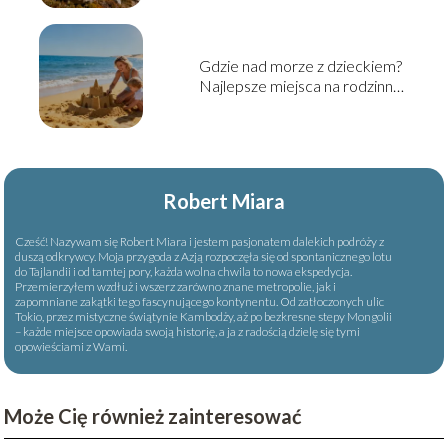
Gdzie nad morze z dzieckiem?
Najlepsze miejsca na rodzinny
wyjazd
Robert Miara
Cześć! Nazywam się Robert Miara i jestem pasjonatem dalekich podróży z
duszą odkrywcy. Moja przygoda z Azją rozpoczęła się od spontanicznego lotu
do Tajlandii i od tamtej pory, każda wolna chwila to nowa ekspedycja.
Przemierzyłem wzdłuż i wszerz zarówno znane metropolie, jak i
zapomniane zakątki tego fascynującego kontynentu. Od zatłoczonych ulic
Tokio, przez mistyczne świątynie Kambodży, aż po bezkresne stepy Mongolii
– każde miejsce opowiada swoją historię, a ja z radością dzielę się tymi
opowieściami z Wami.
Może Cię również zainteresować