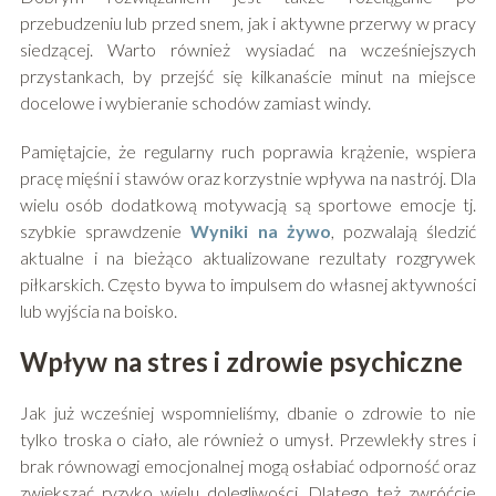
przebudzeniu lub przed snem, jak i aktywne przerwy w pracy
siedzącej. Warto również wysiadać na wcześniejszych
przystankach, by przejść się kilkanaście minut na miejsce
docelowe i wybieranie schodów zamiast windy.
Pamiętajcie, że regularny ruch poprawia krążenie, wspiera
pracę mięśni i stawów oraz korzystnie wpływa na nastrój. Dla
wielu osób dodatkową motywacją są sportowe emocje tj.
szybkie sprawdzenie
Wyniki na żywo
, pozwalają śledzić
aktualne i na bieżąco aktualizowane rezultaty rozgrywek
piłkarskich. Często bywa to impulsem do własnej aktywności
lub wyjścia na boisko.
Wpływ na stres i zdrowie psychiczne
Jak już wcześniej wspomnieliśmy, dbanie o zdrowie to nie
tylko troska o ciało, ale również o umysł. Przewlekły stres i
brak równowagi emocjonalnej mogą osłabiać odporność oraz
zwiększać ryzyko wielu dolegliwości. Dlatego też zwróćcie