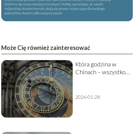
dzielimy się naszą wiedzą o turystyce i hobby, sprawiając, że nawet
najbardziej złożone tematy stają się proste i inspirujące dla każdego
podróżnika. Razem odkrywajmy świat!
Może Cię również zainteresować
Która godzina w
Chinach – wszystko,
co musisz wiedzieć o
czasie w Chinach
2026-01-28