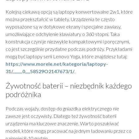
Kolejną ciekawą opcją są laptopy konwertowalne 2w1, które
można przekształcić w tablety. Urządzenia te często
wyposażone są w dotykowe ekrany i specjalne zawiasy,
umożliwiające odchylenie klawiatury o 360 stopni. Taka
konstrukcja czyni je niezwykle kompaktowymi i poręcznymi,
co jest szczególnie przydatne podczas podróży. Przykładami
mogą być laptopy serii Lenovo Yoga, które znajdziesz tutaj:
https://www.morele.net/kategoria/laptopy-
31/,,,,,,,,0,,,,58529O2147673/1/
.
Żywotność baterii – niezbędnik każdego
podróżnika
Podczas wojaży, dostęp do gniazdka elektrycznego nie
zawsze jest oczywisty. Dlatego też żywotność baterii
urządzenia ma kluczowe znaczenie. Warto poszukiwać
modeli, które mogą pracować na jednym ładowaniu przez co
najmniej 8-10 godzin.