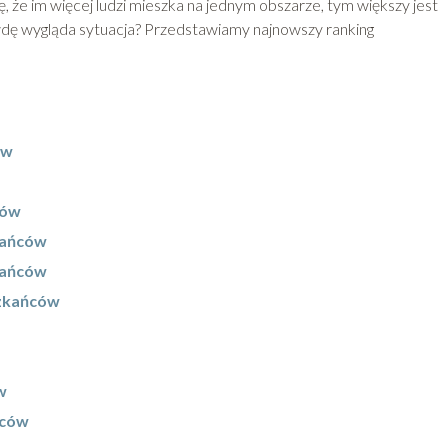
, że im więcej ludzi mieszka na jednym obszarze, tym większy jest
awdę wygląda sytuacja? Przedstawiamy najnowszy ranking
ów
ców
kańców
zkańców
szkańców
w
ńców