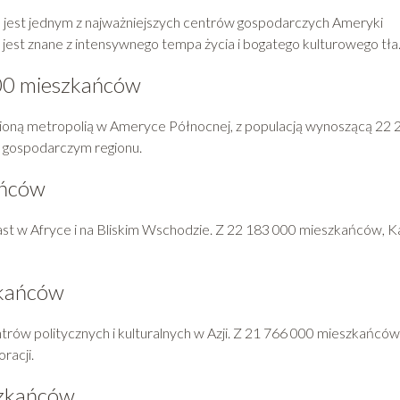
ie, jest jednym z najważniejszych centrów gospodarczych Ameryki
jest znane z intensywnego tempa życia i bogatego kulturowego tła
000 mieszkańców
udnioną metropolią w Ameryce Północnej, z populacją wynoszącą 22 
i gospodarczym regionu.
ańców
miast w Afryce i na Bliskim Wschodzie. Z 22 183 000 mieszkańców, K
zkańców
entrów politycznych i kulturalnych w Azji. Z 21 766 000 mieszkańców
racji.
szkańców