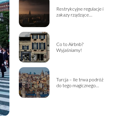
Restrykcyjne regulacje i
zakazy rządzące
zyciem obywateli Korei
Północnej
Co to Airbnb?
Wyjaśniamy!
Turcja – Ile trwa podróż
do tego magicznego
miejsca?