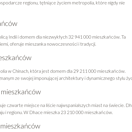
ospodarcze regionu, tętniące życiem metropolia, które nigdy nie
kańców
stolicą Indii i domem dla niezwykłych 32 941 000 mieszkańców. Ta
iemi, oferuje mieszanka nowoczesności i tradycji.
ieszkańców
polia w Chinach, która jest domem dla 29 211 000 mieszkańców.
znanym ze swojej imponującej architektury i dynamicznego stylu życ
0 mieszkańców
uje czwarte miejsce na liście najwspanialszych miast na świecie. D
ju i regionu. W Dhace mieszka 23 210 000 mieszkańców.
0 mieszkańców