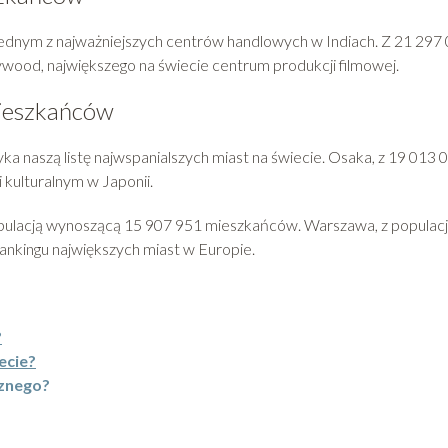
t jednym z najważniejszych centrów handlowych w Indiach. Z 21 297
ood, największego na świecie centrum produkcji filmowej.
mieszkańców
yka naszą listę najwspanialszych miast na świecie. Osaka, z 19 013 
kulturalnym w Japonii.
pulacją wynoszącą 15 907 951 mieszkańców. Warszawa, z populac
rankingu największych miast w Europie.
?
ecie?
cznego?