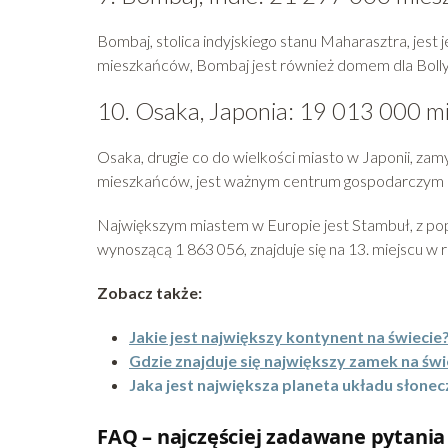
Bombaj, stolica indyjskiego stanu Maharasztra, jes
mieszkańców, Bombaj jest również domem dla Bollyw
10. Osaka, Japonia: 19 013 000 
Osaka, drugie co do wielkości miasto w Japonii, zam
mieszkańców, jest ważnym centrum gospodarczym i 
Największym miastem w Europie jest Stambuł, z po
wynoszącą 1 863 056, znajduje się na 13. miejscu w 
Zobacz także:
Jakie jest największy kontynent na świecie
Gdzie znajduje się największy zamek na świ
Jaka jest największa planeta układu słone
FAQ – najczęściej zadawane pytania