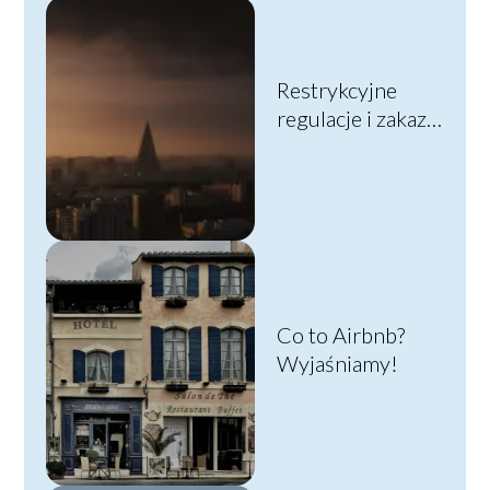
Restrykcyjne
regulacje i zakazy
rządzące zyciem
obywateli Korei
Północnej
Co to Airbnb?
Wyjaśniamy!