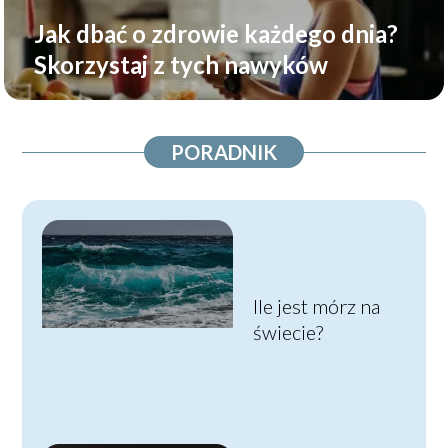
Jak dbać o zdrowie każdego dnia?
Skorzystaj z tych nawyków
PORADNIK
Ile jest mórz na
świecie?