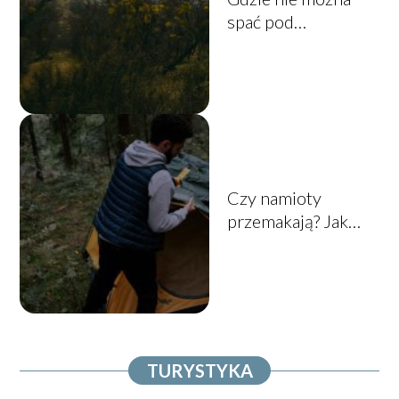
spać pod
namiotem? Odkryj
niedozwolone
miejsca na nocleg
Czy namioty
przemakają? Jak
uniknąć
nieprzyjemnych
niespodzianek
podczas
biwakowania
TURYSTYKA