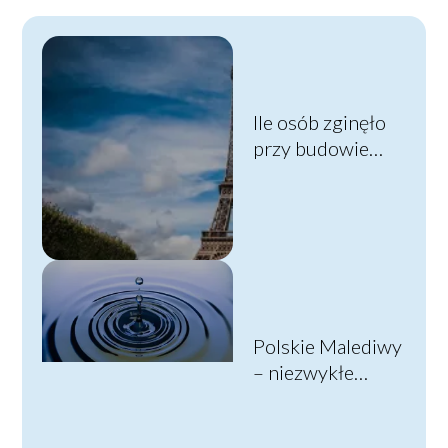
Ile osób zginęło
przy budowie
Wieży Eiffla?
Historia budowy
Polskie Malediwy
– niezwykłe
miejsce ukryte w
sercu Śląska