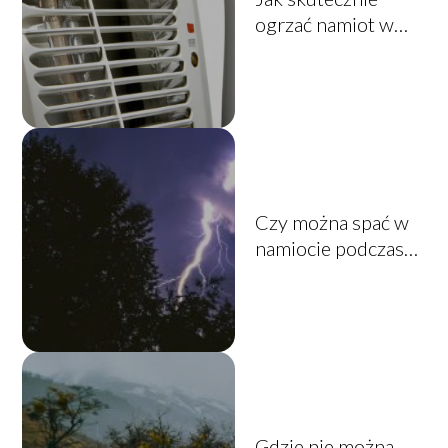
ogrzać namiot w
nocy?
Czy można spać w
namiocie podczas
burzy?
Gdzie nie można