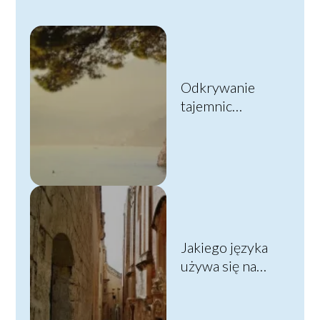
Odkrywanie
tajemnic
Czarnogóry –
najwspanialsze
atrakcje
turystyczne tego
państwa
Jakiego języka
używa się na
Malcie?