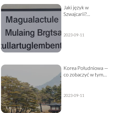
Jaki język w
Szwajcarii?
Przewodnik po
wielojęzycznej
krainie
2023-09-11
Korea Południowa —
co zobaczyć w tym
kraju?
2023-09-11