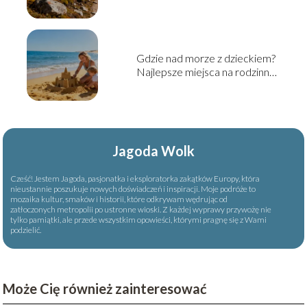
Gdzie nad morze z dzieckiem?
Najlepsze miejsca na rodzinny
wyjazd
Jagoda Wolk
Cześć! Jestem Jagoda, pasjonatka i eksploratorka zakątków Europy, która
nieustannie poszukuje nowych doświadczeń i inspiracji. Moje podróże to
mozaika kultur, smaków i historii, które odkrywam wędrując od
zatłoczonych metropolii po ustronne wioski. Z każdej wyprawy przywożę nie
tylko pamiątki, ale przede wszystkim opowieści, którymi pragnę się z Wami
podzielić.
Może Cię również zainteresować