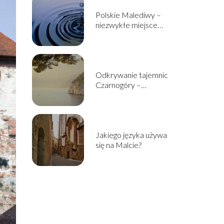
Polskie Malediwy –
niezwykłe miejsce
ukryte w sercu Śląska
Odkrywanie tajemnic
Czarnogóry –
najwspanialsze atrakcje
turystyczne tego
państwa
Jakiego języka używa
się na Malcie?