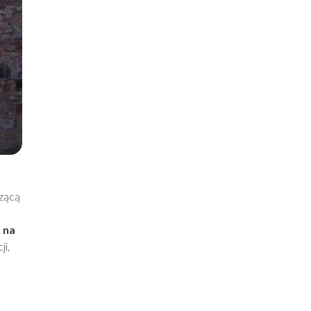
czącą
 na
ji,