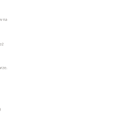
w na
ież
rze.
ą