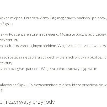
piękne miejsca. Przedstawiamy listę magicznych zamków i pałaców,
a Śląsku:
ek w Polsce, pełen tajemnic i legend. Można tu podziwiać przepię
rchitekturą.
yńskich, otoczona pięknym parkiem. Wnętrza pałacu zachowane w 
rego roztacza się zapierający dech w piersiach widok na okolicę. To
itektury.
czona rozległym parkiem. Wnętrza pałacu zachwycają swoim
ałaców na Śląsku. To niezapomniane miejsca, które przeniosą cię w
i.
e i rezerwaty przyrody