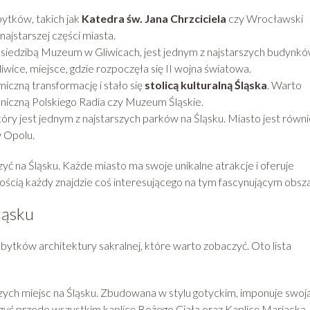
bytków, takich jak
Katedra św. Jana Chrzciciela
czy Wrocławski
ajstarszej części miasta.
 siedzibą Muzeum w Gliwicach, jest jednym z najstarszych budynkó
wice, miejsce, gdzie rozpoczęła się II wojna światowa.
iczną transformację i stało się
stolicą kulturalną Śląska
. Warto
iczną Polskiego Radia czy Muzeum Śląskie.
który jest jednym z najstarszych parków na Śląsku. Miasto jest równ
w Opolu.
yć na Śląsku. Każde miasto ma swoje unikalne atrakcje i oferuje
ścią każdy znajdzie coś interesującego na tym fascynującym obsza
ląsku
abytków architektury sakralnej, które warto zobaczyć. Oto lista
szych miejsc na Śląsku. Zbudowana w stylu gotyckim, imponuje swoj
czyć przede wszystkim kaplicę Bożego Ciała oraz Kaplicę Mariacką.