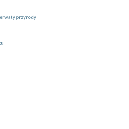
ezerwaty przyrody
ku