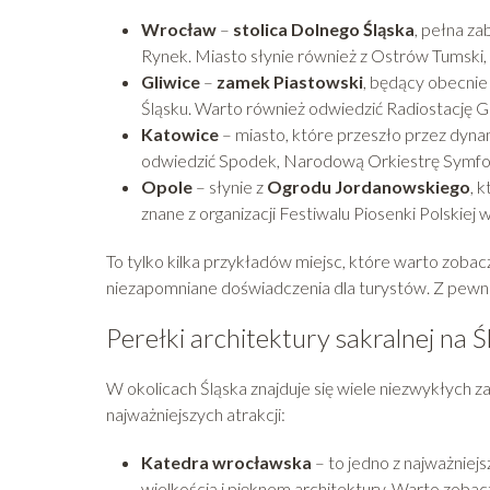
Wrocław
–
stolica Dolnego Śląska
, pełna za
Rynek. Miasto słynie również z Ostrów Tumski, n
Gliwice
–
zamek Piastowski
, będący obecnie
Śląsku. Warto również odwiedzić Radiostację Gli
Katowice
– miasto, które przeszło przez dynam
odwiedzić Spodek, Narodową Orkiestrę Symfon
Opole
– słynie z
Ogrodu Jordanowskiego
, 
znane z organizacji Festiwalu Piosenki Polskiej 
To tylko kilka przykładów miejsc, które warto zobacz
niezapomniane doświadczenia dla turystów. Z pewno
Perełki architektury sakralnej na Ś
W okolicach Śląska znajduje się wiele niezwykłych z
najważniejszych atrakcji:
Katedra wrocławska
– to jedno z najważniej
wielkością i pięknem architektury. Warto zoba