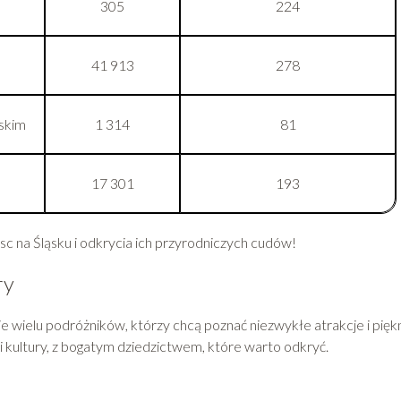
305
224
41 913
278
skim
1 314
81
17 301
193
 na Śląsku i odkrycia ich przyrodniczych cudów!
ry
e wielu podróżników, którzy chcą poznać niezwykłe atrakcje i pięk
i i kultury, z bogatym dziedzictwem, które warto odkryć.