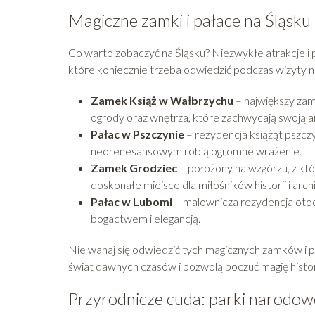
Magiczne zamki i pałace na Śląsku
Co warto zobaczyć na Śląsku? Niezwykłe atrakcje i 
które koniecznie trzeba odwiedzić podczas wizyty n
Zamek Książ w Wałbrzychu
– największy zam
ogrody oraz wnętrza, które zachwycają swoją a
Pałac w Pszczynie
– rezydencja książąt pszcz
neorenesansowym robią ogromne wrażenie.
Zamek Grodziec
– położony na wzgórzu, z któ
doskonałe miejsce dla miłośników historii i arch
Pałac w Lubomi
– malownicza rezydencja oto
bogactwem i elegancją.
Nie wahaj się odwiedzić tych magicznych zamków i p
świat dawnych czasów i pozwolą poczuć magię histori
Przyrodnicze cuda: parki narodow