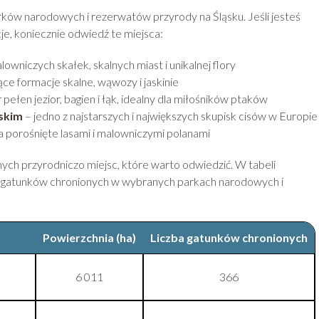
arków narodowych i rezerwatów przyrody na Śląsku. Jeśli jesteś
je, koniecznie odwiedź te miejsca:
lowniczych skałek, skalnych miast i unikalnej flory
ące formacje skalne, wąwozy i jaskinie
 pełen jezior, bagien i łąk, idealny dla miłośników ptaków
skim
– jedno z najstarszych i największych skupisk cisów w Europie
 porośnięte lasami i malowniczymi polanami
nnych przyrodniczo miejsc, które warto odwiedzić. W tabeli
y gatunków chronionych w wybranych parkach narodowych i
Powierzchnia (ha)
Liczba gatunków chronionych
6 011
366