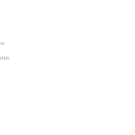
kne
stylu