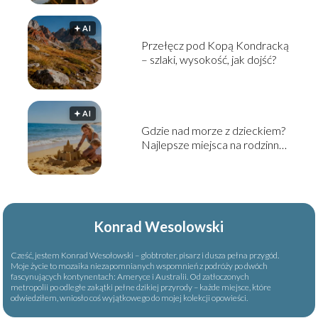
🟅 AI
Przełęcz pod Kopą Kondracką
– szlaki, wysokość, jak dojść?
🟅 AI
Gdzie nad morze z dzieckiem?
Najlepsze miejsca na rodzinny
wyjazd
Konrad Wesolowski
Cześć, jestem Konrad Wesołowski – globtroter, pisarz i dusza pełna przygód.
Moje życie to mozaika niezapomnianych wspomnień z podróży po dwóch
fascynujących kontynentach: Ameryce i Australii. Od zatłoczonych
metropolii po odległe zakątki pełne dzikiej przyrody – każde miejsce, które
odwiedziłem, wniosło coś wyjątkowego do mojej kolekcji opowieści.