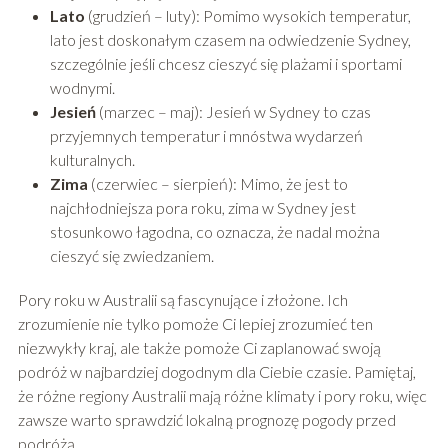
Lato
(grudzień – luty): Pomimo wysokich temperatur,
lato jest doskonałym czasem na odwiedzenie Sydney,
szczególnie jeśli chcesz cieszyć się plażami i sportami
wodnymi.
Jesień
(marzec – maj): Jesień w Sydney to czas
przyjemnych temperatur i mnóstwa wydarzeń
kulturalnych.
Zima
(czerwiec – sierpień): Mimo, że jest to
najchłodniejsza pora roku, zima w Sydney jest
stosunkowo łagodna, co oznacza, że nadal można
cieszyć się zwiedzaniem.
Pory roku w Australii są fascynujące i złożone. Ich
zrozumienie nie tylko pomoże Ci lepiej zrozumieć ten
niezwykły kraj, ale także pomoże Ci zaplanować swoją
podróż w najbardziej dogodnym dla Ciebie czasie. Pamiętaj,
że różne regiony Australii mają różne klimaty i pory roku, więc
zawsze warto sprawdzić lokalną prognozę pogody przed
podróżą.