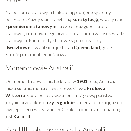
Na poziomie stanowym funkcjonują odrębne systemy
polityczne. Każdy stan ma własną
konstytucję
, własny rząd
z
premierem stanowym
na czele oraz gubernatora
stanowego mianowanego przez monarchę na wniosek władz
stanowych. Parlamenty stanowe są co do zasady
dwuizbowe
– wyjątkiem jest stan
Queensland
, gdzie
istnieje parlament jednoizbowy.
Monarchowie Australii
Od momentu powstania federacji w
1901
roku, Australia
miała siedmiu monarchów. Pierwszą była
królowa
Wiktoria
, która pozostawała formalną głową państwa
jedynie przez około
trzy tygodnie
istnienia federacji, aż do
swojej śmierci w styczniu 1901 roku, a obecnym monarchą
jest
Karol III
.
Karol III – obecny monarcha Australii