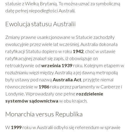
statusie z Wielką Brytanią. To można uznać za symboliczną
datę pełnej niepodległości Australii.
Ewolucja statusu Australii
Zmiany prawne usankcjonowane w Statucie zachodziły
ewolucyjnie przez wiele lat wcześniej. Australia dokonała
ratyfikacji Statutu dopiero w roku
1942
, choć w ustawie
ratyfikacyjnej znalazł się zapis, iż obowiązuje on
retroaktywnie od
września 1939
roku. Kolejnym etapem w
rozluźnianiu więzi między Australią a jej dawną metropolią
były ustawy pod nazwą
Australia Act
, przyjęte niemal
równocześnie w
1986
roku przez parlamenty w Canberze i
Londynie. Wprowadzały one pełne
rozdzielenie
systemów sądownictwa
w obu krajach.
Monarchia versus Republika
W
1999
roku w Australii odbyło się referendum w sprawie