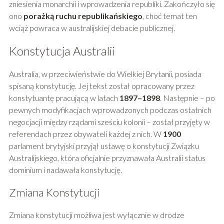
zniesienia monarchii i wprowadzenia republiki. Zakończyło się
ono
porażką ruchu republikańskiego
, choć temat ten
wciąż powraca w australijskiej debacie publicznej.
Konstytucja Australii
Australia, w przeciwieństwie do Wielkiej Brytanii, posiada
spisaną konstytucję. Jej tekst został opracowany przez
konstytuantę pracującą w latach
1897–1898
. Następnie – po
pewnych modyfikacjach wprowadzonych podczas ostatnich
negocjacji między rządami sześciu kolonii – został przyjęty w
referendach przez obywateli każdej z nich. W
1900
parlament brytyjski przyjął ustawę o konstytucji Związku
Australijskiego, która oficjalnie przyznawała Australii status
dominium i nadawała konstytucję.
Zmiana Konstytucji
Zmiana konstytucji możliwa jest wyłącznie w drodze