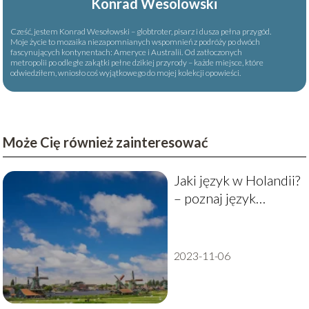
Konrad Wesolowski
Cześć, jestem Konrad Wesołowski – globtroter, pisarz i dusza pełna przygód.
Moje życie to mozaika niezapomnianych wspomnień z podróży po dwóch
fascynujących kontynentach: Ameryce i Australii. Od zatłoczonych
metropolii po odległe zakątki pełne dzikiej przyrody – każde miejsce, które
odwiedziłem, wniosło coś wyjątkowego do mojej kolekcji opowieści.
Może Cię również zainteresować
Jaki język w Holandii?
– poznaj język
Holendrów!
2023-11-06