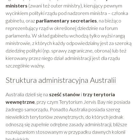
ministers
(zwani też outer ministry), kierujący pewnym
wycinkiem polityki rządu pod nadzorem ministra – członka
gabinetu, oraz
parliamentary secretaries
, na bieżąco
reprezentujący rząd w określonej dziedzinie na forum
parlamentu. W skład gabinetu wchodzą tylko wyżsi rangą
ministrowie, z których każdy odpowiedzialny jest za szeroką
dziedzinę polityki (np. sprawy zagraniczne, obrona) lub też
kierowany przez niego dział administracji jest dla rządu
szczególnie ważny.
Struktura administracyjna Australii
Australia dzieli się na
sześć stanów
i
trzy terytoria
wewnętrzne
, przy czym Terytorium Jervis Bay nie posiada
żadnego samorządu. Ponadto Australia posiada szereg
niewielkich terytoriów zewnętrznych, do których jednak
odnoszą się zupełnie odrębne zasady administracji, bliższe
rozwiązaniom stosowanym w przypadku dawnych kolonii
brytyjskich.