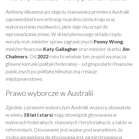
Anthony Albanese po objęciu stanowiska premiera Australii
zapowiedział koncentrację na jednoczeniu kraju oraz
wykorzystaniu możliwości, jakie daje mu urząd do
wprowadzania zmian. W skład pierwszego składu rządu
weszły m.in. minister spraw zagranicznych
Penny Wong
,
minister finansów
Katy Gallagher
oraz minister skarbu
Jim
Chalmers
. Od
2022
roku to właśnie ten zespół wyznacza
główne kierunki polityki federalnej – od gospodarki i finansów
publicznych po politykę klimatyczną i relacje
międzynarodowe.
Prawo wyborcze w Australii
Zgodnie z prawem wyborczym Australii, wszyscy obywatele
w wieku
18 lat i starsi
mają obowiązek głosowania w
wyborach federalnych, stanowych i terytorialnych, a także w
referendach. Głosowanie jest ważne pod warunkiem, że
osoba uprawniona do głosowania jest zarejestrowana w