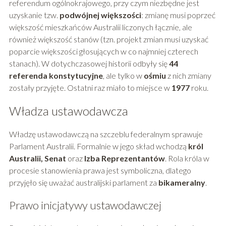
referendum ogólnokrajowego, przy czym niezbędne jest
uzyskanie tzw.
podwójnej większości
: zmianę musi poprzeć
większość mieszkańców Australii liczonych łącznie, ale
również większość stanów (tzn. projekt zmian musi uzyskać
poparcie większości głosujących w co najmniej czterech
stanach). W dotychczasowej historii odbyły się
44
referenda konstytucyjne
, ale tylko w
ośmiu
z nich zmiany
zostały przyjęte. Ostatni raz miało to miejsce w
1977
roku.
Władza ustawodawcza
Władzę ustawodawczą na szczeblu federalnym sprawuje
Parlament Australii. Formalnie w jego skład wchodzą
król
Australii, Senat
oraz
Izba Reprezentantów
. Rola króla w
procesie stanowienia prawa jest symboliczna, dlatego
przyjęło się uważać australijski parlament za
bikameralny
.
Prawo inicjatywy ustawodawczej