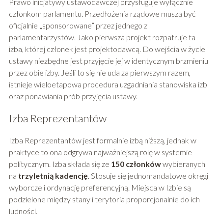
Prawo inicjatywy ustawodawczej przysługuje wyłącznie
członkom parlamentu. Przedłożenia rządowe muszą być
oficjalnie „sponsorowane” przez jednego z
parlamentarzystów. Jako pierwsza projekt rozpatruje ta
izba, której członek jest projektodawcą. Do wejścia w życie
ustawy niezbędne jest przyjęcie jej w identycznym brzmieniu
przez obie izby. Jeśli to się nie uda za pierwszym razem,
istnieje wieloetapowa procedura uzgadniania stanowiska izb
oraz ponawiania prób przyjęcia ustawy.
Izba Reprezentantów
Izba Reprezentantów jest formalnie izbą niższą, jednak w
praktyce to ona odgrywa najważniejszą rolę w systemie
politycznym. Izba składa się ze
150 członków
wybieranych
na
trzyletnią kadencję
. Stosuje się jednomandatowe okręgi
wyborcze i ordynację preferencyjną. Miejsca w Izbie są
podzielone między stany i terytoria proporcjonalnie do ich
ludności.