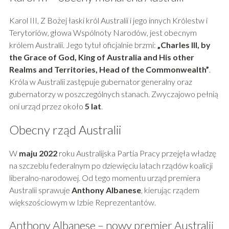
Karol III, Z Bożej łaski król Australii i jego innych Królestw i
Terytoriów, głowa Wspólnoty Narodów, jest obecnym
królem Australii. Jego tytuł oficjalnie brzmi:
„Charles III, by
the Grace of God, King of Australia and His other
Realms and Territories, Head of the Commonwealth”
.
Króla w Australii zastępuje gubernator generalny oraz
gubernatorzy w poszczególnych stanach. Zwyczajowo pełnią
oni urząd przez około
5 lat
.
Obecny rząd Australii
W
maju 2022
roku Australijska Partia Pracy przejęła władzę
na szczeblu federalnym po dziewięciu latach rządów koalicji
liberalno-narodowej. Od tego momentu urząd premiera
Australii sprawuje
Anthony Albanese
, kierując rządem
większościowym w Izbie Reprezentantów.
Anthony Albanese – nowy premier Australii