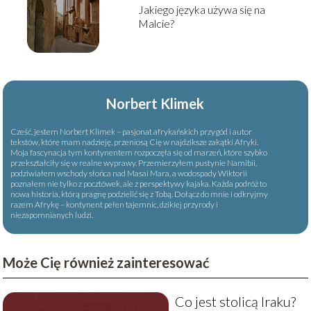
Jakiego języka używa się na
Malcie?
Norbert Klimek
Cześć, jestem Norbert Klimek – pasjonat afrykańskich przygód i autor
tekstów, które mam nadzieję, przeniosą Cię w najdziksze zakątki Afryki.
Moja fascynacja tym kontynentem rozpoczęła się od marzeń, które szybko
przekształciły się w realne wyprawy. Przemierzyłem pustynie Namibii,
podziwiałem wschody słońca nad Masai Mara, a wodospady Wiktorii
poznałem nie tylko z pocztówek, ale z perspektywy kajaka. Każda podróż to
nowa historia, którą pragnę podzielić się z Tobą. Dołącz do mnie i odkryjmy
razem Afrykę – kontynent pełen tajemnic, dzikiej przyrody i
niezapomnianych ludzi.
Może Cię również zainteresować
Co jest stolicą Iraku?