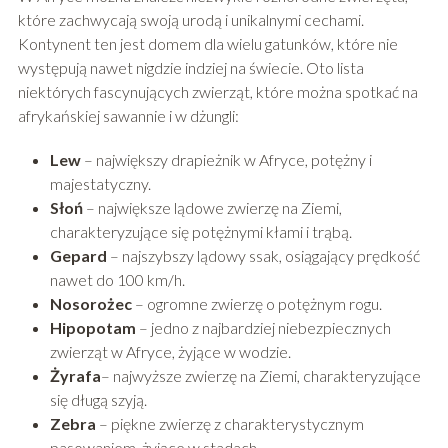
które zachwycają swoją urodą i unikalnymi cechami.
Kontynent ten jest domem dla wielu gatunków, które nie
występują nawet nigdzie indziej na świecie. Oto lista
niektórych fascynujących zwierząt, które można spotkać na
afrykańskiej sawannie i w dżungli:
Lew
– największy drapieżnik w Afryce, potężny i
majestatyczny.
Słoń
– największe lądowe zwierzę na Ziemi,
charakteryzujące się potężnymi kłami i trąbą.
Gepard
– najszybszy lądowy ssak, osiągający prędkość
nawet do 100 km/h.
Nosorożec
– ogromne zwierzę o potężnym rogu.
Hipopotam
– jedno z najbardziej niebezpiecznych
zwierząt w Afryce, żyjące w wodzie.
Żyrafa
– najwyższe zwierzę na Ziemi, charakteryzujące
się długą szyją.
Zebra
– piękne zwierzę z charakterystycznym
pasowaniem, żyjące w stadach.