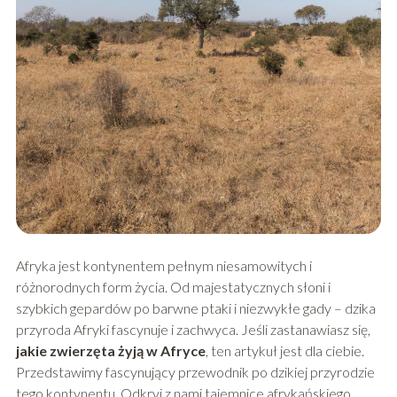
Afryka jest kontynentem pełnym niesamowitych i
różnorodnych form życia. Od majestatycznych słoni i
szybkich gepardów po barwne ptaki i niezwykłe gady – dzika
przyroda Afryki fascynuje i zachwyca. Jeśli zastanawiasz się,
jakie zwierzęta żyją w Afryce
, ten artykuł jest dla ciebie.
Przedstawimy fascynujący przewodnik po dzikiej przyrodzie
tego kontynentu. Odkryj z nami tajemnice afrykańskiego