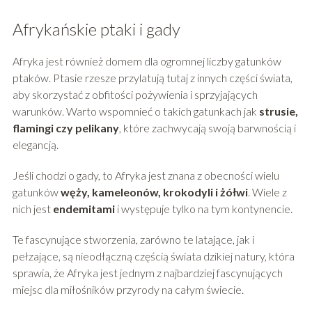
Afrykańskie ptaki i gady
Afryka jest również domem dla ogromnej liczby gatunków
ptaków. Ptasie rzesze przylatują tutaj z innych części świata,
aby skorzystać z obfitości pożywienia i sprzyjających
warunków. Warto wspomnieć o takich gatunkach jak
strusie,
flamingi czy pelikany
, które zachwycają swoją barwnością i
elegancją.
Jeśli chodzi o gady, to Afryka jest znana z obecności wielu
gatunków
węży, kameleonów, krokodyli i żółwi
. Wiele z
nich jest
endemitami
i występuje tylko na tym kontynencie.
Te fascynujące stworzenia, zarówno te latające, jak i
pełzające, są nieodłączną częścią świata dzikiej natury, która
sprawia, że Afryka jest jednym z najbardziej fascynujących
miejsc dla miłośników przyrody na całym świecie.