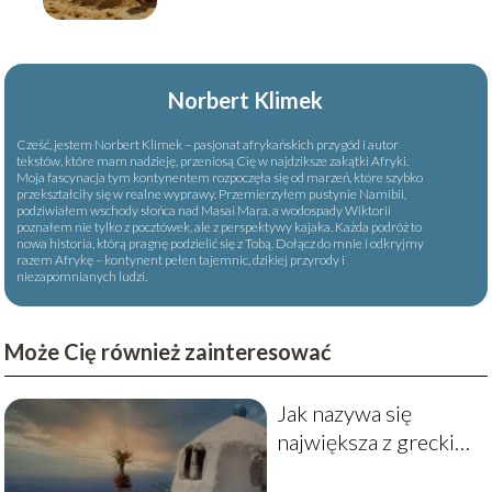
Norbert Klimek
Cześć, jestem Norbert Klimek – pasjonat afrykańskich przygód i autor
tekstów, które mam nadzieję, przeniosą Cię w najdziksze zakątki Afryki.
Moja fascynacja tym kontynentem rozpoczęła się od marzeń, które szybko
przekształciły się w realne wyprawy. Przemierzyłem pustynie Namibii,
podziwiałem wschody słońca nad Masai Mara, a wodospady Wiktorii
poznałem nie tylko z pocztówek, ale z perspektywy kajaka. Każda podróż to
nowa historia, którą pragnę podzielić się z Tobą. Dołącz do mnie i odkryjmy
razem Afrykę – kontynent pełen tajemnic, dzikiej przyrody i
niezapomnianych ludzi.
Może Cię również zainteresować
Jak nazywa się
największa z greckich
wysp?