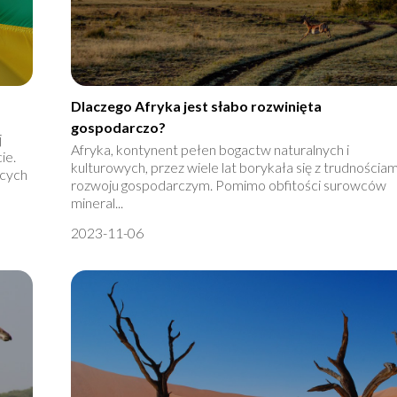
Dlaczego Afryka jest słabo rozwinięta
gospodarczo?
j
Afryka, kontynent pełen bogactw naturalnych i
ie.
kulturowych, przez wiele lat borykała się z trudnościa
ących
rozwoju gospodarczym. Pomimo obfitości surowców
mineral...
2023-11-06