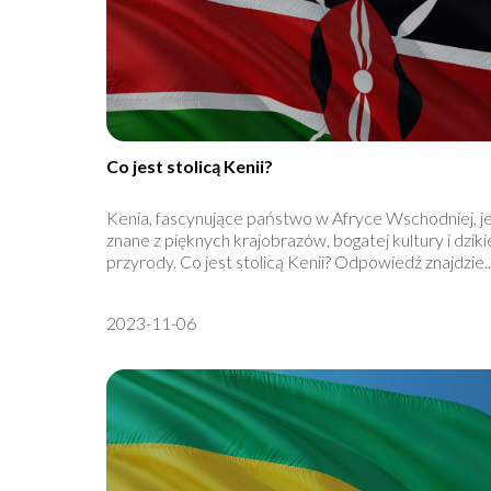
Co jest stolicą Kenii?
Kenia, fascynujące państwo w Afryce Wschodniej, j
znane z pięknych krajobrazów, bogatej kultury i dziki
przyrody. Co jest stolicą Kenii? Odpowiedź znajdzie..
2023-11-06