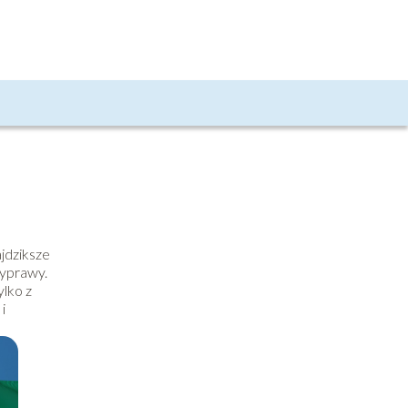
jdziksze
wyprawy.
lko z
i