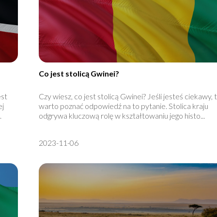
Co jest stolicą Gwinei?
est
Czy wiesz, co jest stolicą Gwinei? Jeśli jesteś ciekawy, 
ej
warto poznać odpowiedź na to pytanie. Stolica kraju
.
odgrywa kluczową rolę w kształtowaniu jego histo...
2023-11-06