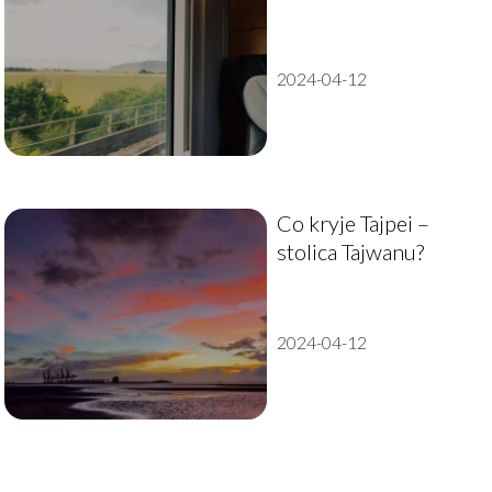
pociągiem przez
Szwajcarię:
Doświadczenie, które
2024-04-12
warto przeżyć
Co kryje Tajpei –
stolica Tajwanu?
2024-04-12