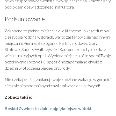
również spróbować swoich sił w wspinaczce na Krucze Skały
pod okiem doświadczonego instruktora.
Podsumowanie
Zakopane to piękne miejsce, ale jeśli chcesz uniknąć tłumów i
cieszyć się rodziną w górach, warto zastanowić się nad innymi
miejscami. Pieniny, Babiogórski Park Narodowy, Góry
Stołowe, Sudety Wałbrzyskie i Karkonosze to tylko kilka z
wielu atrakcyjnych opcji. Wybierz miejsce, które spełni Twoje
oczekiwania i pozwoli Ci spędzić niezapomniane chwile z
dziećmi w otoczeniu pięknej przyrody.
Nie czekaj dłużej, zaplanuj swoje rodzinne wakacje w górach i
ciesz się niezapomnianymi chwilami wraz z najbliższymi!
Zobacz także:
Beskid Żywiecki: szlaki, najpiękniejsze widoki