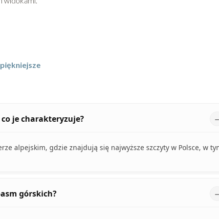
ch widokami.
jpiękniejsze
 co je charakteryzuje?
erze alpejskim, gdzie znajdują się najwyższe szczyty w Polsce, w t
pasm górskich?