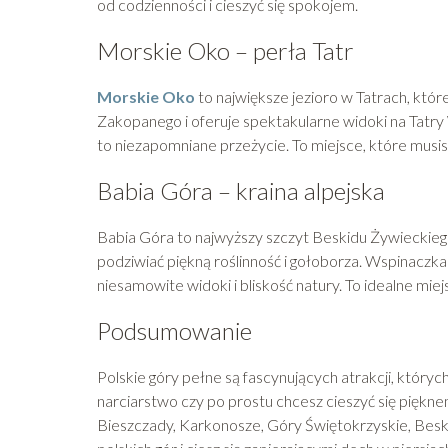
od codzienności i cieszyć się spokojem.
Morskie Oko – perła Tatr
Morskie Oko
to największe jezioro w Tatrach, któr
Zakopanego i oferuje spektakularne widoki na Tatr
to niezapomniane przeżycie. To miejsce, które musi
Babia Góra – kraina alpejska
Babia Góra to najwyższy szczyt Beskidu Żywieckieg
podziwiać piękną roślinność i gołoborza. Wspinaczk
niesamowite widoki i bliskość natury. To idealne mi
Podsumowanie
Polskie góry pełne są fascynujących atrakcji, któryc
narciarstwo czy po prostu chcesz cieszyć się pięknem
Bieszczady, Karkonosze, Góry Świętokrzyskie, Beskid