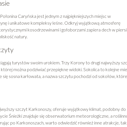
asie
 Połonina Caryńska jest jednym z najpiękniejszych miejsc w
rzynę i unikatowe kompleksy leśne. Odkryj wyjątkową atmosferę
kterystycznymi kosodrzewinami i gołoborzami zapiera dech w piersi
liskość natury.
czyty
ciągają turystów swoim urokiem. Trzy Korony to drugi najwyższy sz
 której można podziwiać przepiękne widoki. Sokolica to kolejne mie
je się sosna karłowata, a nazwa szczytu pochodzi od sokołów, któr
jwyższy szczyt Karkonoszy, oferuje wyjątkowy klimat, podobny do
ycie Śnieżki znajduje się obserwatorium meteorologiczne, a roślinn
rując po Karkonoszach, warto odwiedzić również inne atrakcje, tak