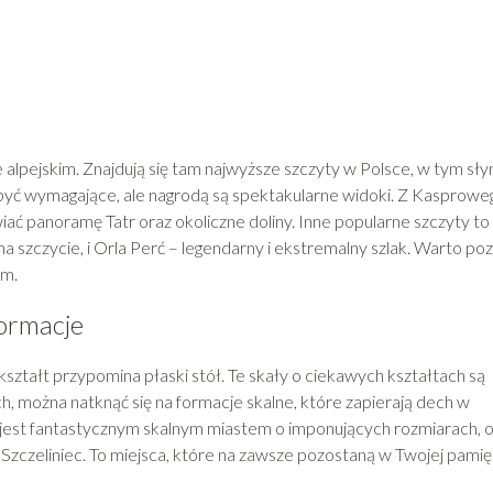
e alpejskim. Znajdują się tam najwyższe szczyty w Polsce, w tym sł
 być wymagające, ale nagrodą są spektakularne widoki. Z Kasprowe
ać panoramę Tatr oraz okoliczne doliny. Inne popularne szczyty to
szczycie, i Orla Perć – legendarny i ekstremalny szlak. Warto po
km.
ormacje
ztałt przypomina płaski stół. Te skały o ciekawych kształtach są
, można natknąć się na formacje skalne, które zapierają dech w
ry jest fantastycznym skalnym miastem o imponujących rozmiarach, 
zczeliniec. To miejsca, które na zawsze pozostaną w Twojej pamięc