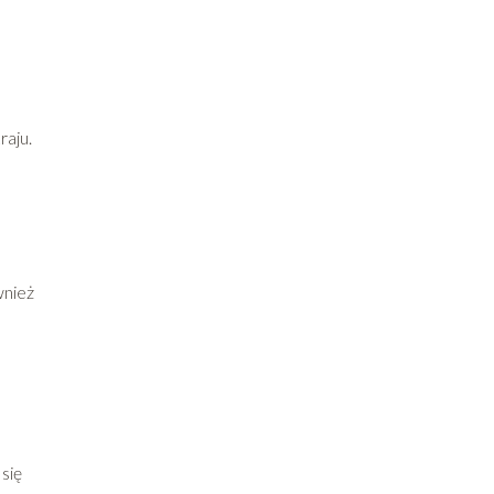
raju.
wnież
się