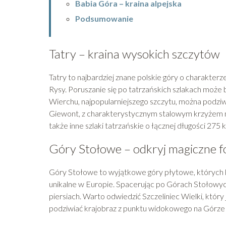
Babia Góra – kraina alpejska
Podsumowanie
Tatry – kraina wysokich szczytów
Tatry to najbardziej znane polskie góry o charakterz
Rysy. Poruszanie się po tatrzańskich szlakach może
Wierchu, najpopularniejszego szczytu, można podziwi
Giewont, z charakterystycznym stalowym krzyżem na 
także inne szlaki tatrzańskie o łącznej długości 275 
Góry Stołowe – odkryj magiczne f
Góry Stołowe to wyjątkowe góry płytowe, których ks
unikalne w Europie. Spacerując po Górach Stołowych
piersiach. Warto odwiedzić Szczeliniec Wielki, któ
podziwiać krajobraz z punktu widokowego na Górze S