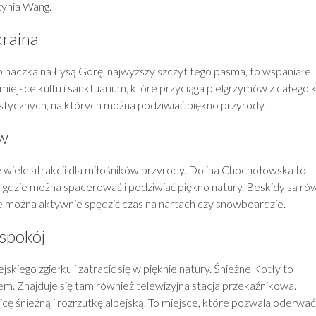
tynia Wang.
kraina
spinaczka na Łysą Górę, najwyższy szczyt tego pasma, to wspaniałe
iejsce kultu i sanktuarium, które przyciąga pielgrzymów z całego k
ystycznych, na których można podziwiać piękno przyrody.
ów
 wiele atrakcji dla miłośników przyrody. Dolina Chochołowska to
 gdzie można spacerować i podziwiać piękno natury. Beskidy są ró
zie można aktywnie spędzić czas na nartach czy snowboardzie.
 spokój
kiego zgiełku i zatracić się w pięknie natury. Śnieżne Kotły to
. Znajduje się tam również telewizyjna stacja przekaźnikowa.
ę śnieżną i rozrzutkę alpejską. To miejsce, które pozwala oderwać 