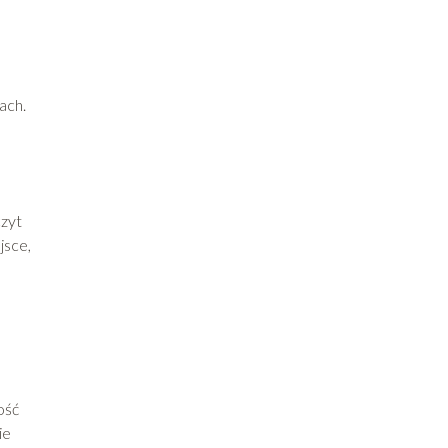
ach.
czyt
jsce,
e
ość
ie