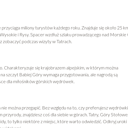
e przyciąga miliony turystów każdego roku. Znajduje się około 25 k
y Wysokie i Rysy. Spacer wzdłuż szlaku prowadzącego nad Morskie
sz zobaczyć podczas wizyty w Tatrach.
o. Charakteryzuje się krajobrazem alpejskim, w którym można
a na szczyt Babiej Góry wymaga przygotowania, ale nagrodą są
ejsce dla miłośników górskich wędrówek.
h nie można przegapić. Bez względu na to, czy preferujesz wędrówki
 przyrody, znajdziesz coś dla siebie w górach. Tatry, Góry Stołowe
y, to tylko niektóre z miejsc, które warto odwiedzić. Odkryj uroki