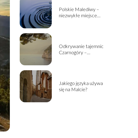
Polskie Malediwy –
niezwykłe miejsce
ukryte w sercu Śląska
Odkrywanie tajemnic
Czarnogóry –
najwspanialsze atrakcje
turystyczne tego
państwa
Jakiego języka używa
się na Malcie?