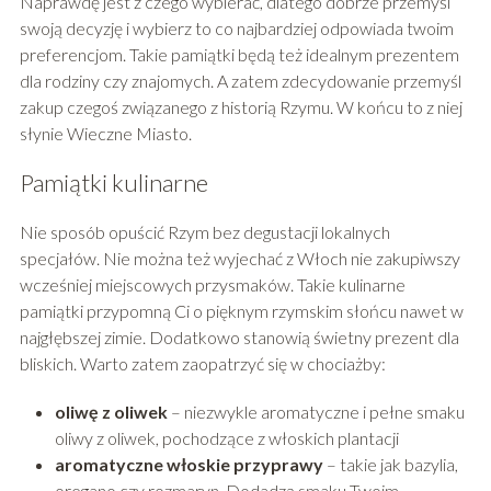
Naprawdę jest z czego wybierać, dlatego dobrze przemyśl
swoją decyzję i wybierz to co najbardziej odpowiada twoim
preferencjom. Takie pamiątki będą też idealnym prezentem
dla rodziny czy znajomych. A zatem zdecydowanie przemyśl
zakup czegoś związanego z historią Rzymu. W końcu to z niej
słynie Wieczne Miasto.
Pamiątki kulinarne
Nie sposób opuścić Rzym bez degustacji lokalnych
specjałów. Nie można też wyjechać z Włoch nie zakupiwszy
wcześniej miejscowych przysmaków. Takie kulinarne
pamiątki przypomną Ci o pięknym rzymskim słońcu nawet w
najgłębszej zimie. Dodatkowo stanowią świetny prezent dla
bliskich. Warto zatem zaopatrzyć się w chociażby:
oliwę z oliwek
– niezwykle aromatyczne i pełne smaku
oliwy z oliwek, pochodzące z włoskich plantacji
aromatyczne włoskie przyprawy
– takie jak bazylia,
oregano czy rozmaryn. Dodadzą smaku Twoim