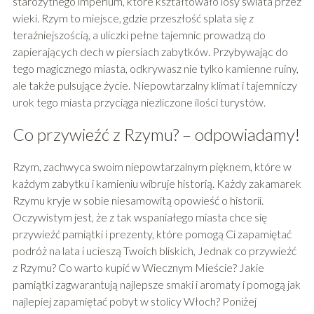
starożytnego imperium, które kształtowało losy świata przez
wieki. Rzym to miejsce, gdzie przeszłość splata się z
teraźniejszością, a uliczki pełne tajemnic prowadzą do
zapierających dech w piersiach zabytków. Przybywając do
tego magicznego miasta, odkrywasz nie tylko kamienne ruiny,
ale także pulsujące życie. Niepowtarzalny klimat i tajemniczy
urok tego miasta przyciąga niezliczone ilości turystów.
Co przywieźć z Rzymu? – odpowiadamy!
Rzym, zachwyca swoim niepowtarzalnym pięknem, które w
każdym zabytku i kamieniu wibruje historią. Każdy zakamarek
Rzymu kryje w sobie niesamowitą opowieść o historii.
Oczywistym jest, że z tak wspaniałego miasta chce się
przywieźć pamiątki i prezenty, które pomogą Ci zapamiętać
podróż na lata i ucieszą Twoich bliskich, Jednak co przywieźć
z Rzymu? Co warto kupić w Wiecznym Mieście? Jakie
pamiątki zagwarantują najlepsze smaki i aromaty i pomogą jak
najlepiej zapamiętać pobyt w stolicy Włoch? Poniżej