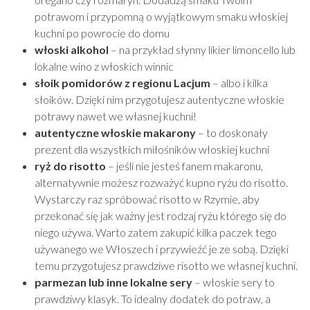
potrawom i przypomną o wyjątkowym smaku włoskiej
kuchni po powrocie do domu
włoski alkohol
– na przykład słynny likier limoncello lub
lokalne wino z włoskich winnic
słoik pomidorów z regionu Lacjum
– albo i kilka
słoików. Dzięki nim przygotujesz autentyczne włoskie
potrawy nawet we własnej kuchni!
autentyczne włoskie makarony
– to doskonały
prezent dla wszystkich miłośników włoskiej kuchni
ryż do risotto
– jeśli nie jesteś fanem makaronu,
alternatywnie możesz rozważyć kupno ryżu do risotto.
Wystarczy raz spróbować risotto w Rzymie, aby
przekonać się jak ważny jest rodzaj ryżu którego się do
niego używa. Warto zatem zakupić kilka paczek tego
używanego we Włoszech i przywieźć je ze sobą. Dzięki
temu przygotujesz prawdziwe risotto we własnej kuchni.
parmezan lub inne lokalne sery
– włoskie sery to
prawdziwy klasyk. To idealny dodatek do potraw, a