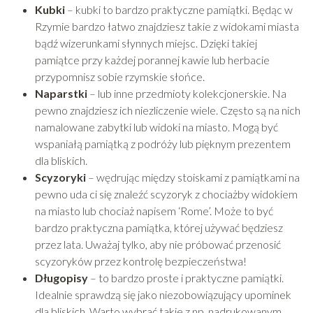
Kubki
– kubki to bardzo praktyczne pamiątki. Będąc w
Rzymie bardzo łatwo znajdziesz takie z widokami miasta
bądź wizerunkami słynnych miejsc. Dzięki takiej
pamiątce przy każdej porannej kawie lub herbacie
przypomnisz sobie rzymskie słońce.
Naparstki
– lub inne przedmioty kolekcjonerskie. Na
pewno znajdziesz ich niezliczenie wiele. Często są na nich
namalowane zabytki lub widoki na miasto. Mogą być
wspaniałą pamiątką z podróży lub pięknym prezentem
dla bliskich.
Scyzoryki
– wędrując między stoiskami z pamiątkami na
pewno uda ci się znaleźć scyzoryk z chociażby widokiem
na miasto lub chociaż napisem ‘Rome’. Może to być
bardzo praktyczna pamiątka, której używać będziesz
przez lata. Uważaj tylko, aby nie próbować przenosić
scyzoryków przez kontrolę bezpieczeństwa!
Długopisy
– to bardzo proste i praktyczne pamiątki.
Idealnie sprawdzą się jako niezobowiązujący upominek
dla bliskich. Warto wybrać takie z np. nadrukowanym