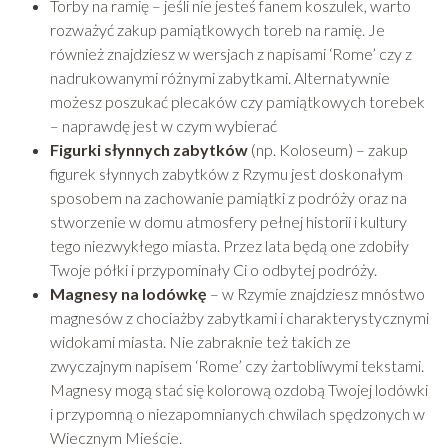
Torby na ramię – jeśli nie jesteś fanem koszulek, warto
rozważyć zakup pamiątkowych toreb na ramię. Je
również znajdziesz w wersjach z napisami ‘Rome’ czy z
nadrukowanymi różnymi zabytkami. Alternatywnie
możesz poszukać plecaków czy pamiątkowych torebek
– naprawdę jest w czym wybierać
Figurki słynnych zabytków
(np. Koloseum) – zakup
figurek słynnych zabytków z Rzymu jest doskonałym
sposobem na zachowanie pamiątki z podróży oraz na
stworzenie w domu atmosfery pełnej historii i kultury
tego niezwykłego miasta. Przez lata będą one zdobiły
Twoje półki i przypominały Ci o odbytej podróży.
Magnesy na lodówkę
– w Rzymie znajdziesz mnóstwo
magnesów z chociażby zabytkami i charakterystycznymi
widokami miasta. Nie zabraknie też takich ze
zwyczajnym napisem ‘Rome’ czy żartobliwymi tekstami.
Magnesy mogą stać się kolorową ozdobą Twojej lodówki
i przypomną o niezapomnianych chwilach spędzonych w
Wiecznym Mieście.