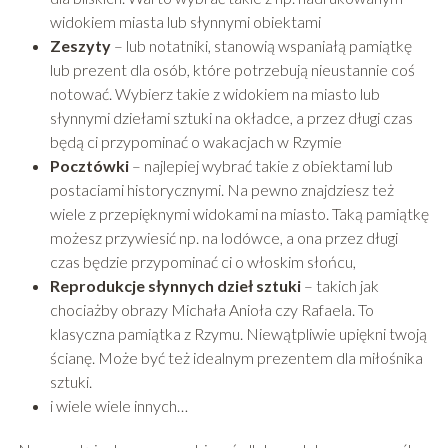
widokiem miasta lub słynnymi obiektami
Zeszyty
– lub notatniki, stanowią wspaniałą pamiątkę
lub prezent dla osób, które potrzebują nieustannie coś
notować. Wybierz takie z widokiem na miasto lub
słynnymi dziełami sztuki na okładce, a przez długi czas
będą ci przypominać o wakacjach w Rzymie
Pocztówki
– najlepiej wybrać takie z obiektami lub
postaciami historycznymi. Na pewno znajdziesz też
wiele z przepięknymi widokami na miasto. Taką pamiątkę
możesz przywiesić np. na lodówce, a ona przez długi
czas będzie przypominać ci o włoskim słońcu,
Reprodukcje słynnych dzieł sztuki
– takich jak
chociażby obrazy Michała Anioła czy Rafaela. To
klasyczna pamiątka z Rzymu. Niewątpliwie upiękni twoją
ścianę. Może być też idealnym prezentem dla miłośnika
sztuki.
i wiele wiele innych…