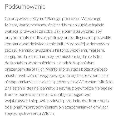
Podsumowanie
Co przywieźć z Rzymu? Planując podróż do Wiecznego
Miasta, warto zastanowić się nad tym, co kupić w trakcie
wakacji i przywieźć ze sobą. Jakie pamiątki wybrać, aby
przypominały o odbytej podróży przez długi czas i pozwoliły
kontynuować doświadczenie kultury włoskiej w domowym
zaciszu. Pamiątki związane z historią, widokami, miastem,
religią, modą, kulinariami czy rzemiosłem będą nie tylko
doskonałym wspomnieniem, ale także wspaniałym
prezentem dla bliskich. Warto skorzystać z bogactwa tego
miasta i wybrać coś wyjątkowego, co będzie przypominać o
niezapomnianych chwilach spędzonych w Wiecznym Mieście.
Znalezienie idealnej pamiątki z Rzymu z pewnością nie będzie
trudne, ponieważ miasto to obfituje w bogactwo
wyjątkowych i niepowtarzalnych przedmiotów, które będą
doskonałym przypomnieniem o niezapomnianych chwilach
spędzonych w sercu Włoch.