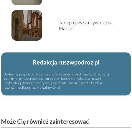
państwa
Jakiego języka używa się na
Malcie?
Redakcja ruszwpodroz.pl
Jesteśmy pasjonatami podróży i odkrywania nowych miejsc. Z radością
dzielimy się naszą wiedzą o turystyce i hobby, sprawiając, że nawet
najbardziej złożone tematy stają się proste i inspirujące dla każdego
podróżnika. Razem odkrywajmy świat!
Może Cię również zainteresować