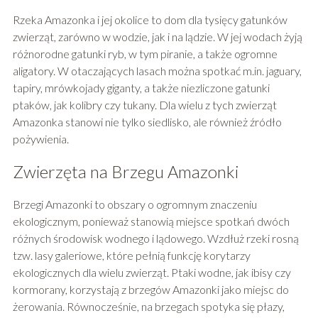
Rzeka Amazonka i jej okolice to dom dla tysięcy gatunków
zwierząt, zarówno w wodzie, jak i na lądzie. W jej wodach żyją
różnorodne gatunki ryb, w tym piranie, a także ogromne
aligatory. W otaczających lasach można spotkać m.in. jaguary,
tapiry, mrówkojady giganty, a także niezliczone gatunki
ptaków, jak kolibry czy tukany. Dla wielu z tych zwierząt
Amazonka stanowi nie tylko siedlisko, ale również źródło
pożywienia.
Zwierzęta na Brzegu Amazonki
Brzegi Amazonki to obszary o ogromnym znaczeniu
ekologicznym, ponieważ stanowią miejsce spotkań dwóch
różnych środowisk wodnego i lądowego. Wzdłuż rzeki rosną
tzw. lasy galeriowe, które pełnią funkcję korytarzy
ekologicznych dla wielu zwierząt. Ptaki wodne, jak ibisy czy
kormorany, korzystają z brzegów Amazonki jako miejsc do
żerowania. Równocześnie, na brzegach spotyka się płazy,