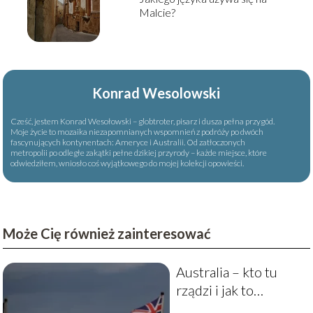
Malcie?
Konrad Wesolowski
Cześć, jestem Konrad Wesołowski – globtroter, pisarz i dusza pełna przygód.
Moje życie to mozaika niezapomnianych wspomnień z podróży po dwóch
fascynujących kontynentach: Ameryce i Australii. Od zatłoczonych
metropolii po odległe zakątki pełne dzikiej przyrody – każde miejsce, które
odwiedziłem, wniosło coś wyjątkowego do mojej kolekcji opowieści.
Może Cię również zainteresować
Australia – kto tu
rządzi i jak to
przebiega?