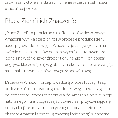
gady i ssaki, które znajdują schronienie w gęstej roślinności
otaczającej rzekę.
Płuca Ziemi i ich Znaczenie
„Pluca Ziemi” to popularne określenie lasów deszczowych
Amazonii, wynikające z ich roli w procesie produkcji tlenu i
absorpcji dwutlenku węgla. Amazonia jest największym na
świecie obszarem lasów deszczowych i jest uznawana za
jedno z najważniejszych źródeł tlenu na Ziemi. Ten obszar
odgrywa kluczową rolę w globalnym ekosystemie, wpływając
na klimat i utrzymując równowagę środowiskową.
Drzewa w Amazonii przeprowadzają proces fotosyntezy,
podczas którego absorbują dwutlenek węgla i uwalniają tlen
do atmosfery. Proces ten sprawia, że Amazonia pełni funkcję
naturalnego filtra, oczyszczając powietrze i przyczyniając się
do regulacji składu atmosferycznego. Ponadto, zielone
obszary Amazonii absorbują znaczną ilość energii słonecznej