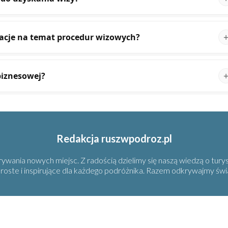
acje na temat procedur wizowych?
biznesowej?
Redakcja ruszwpodroz.pl
wania nowych miejsc. Z radością dzielimy się naszą wiedzą o turys
 proste i inspirujące dla każdego podróżnika. Razem odkrywajmy świ