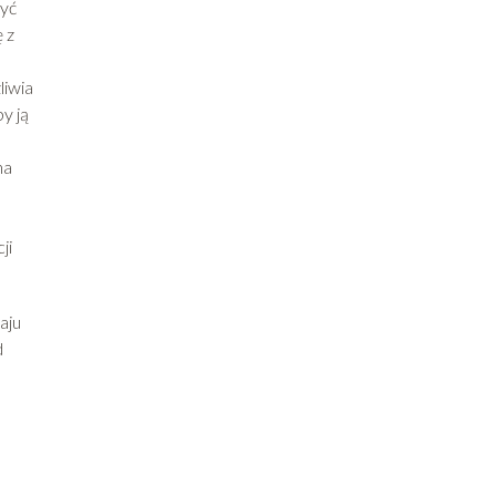
być
 z
liwia
y ją
na
ji
aju
d