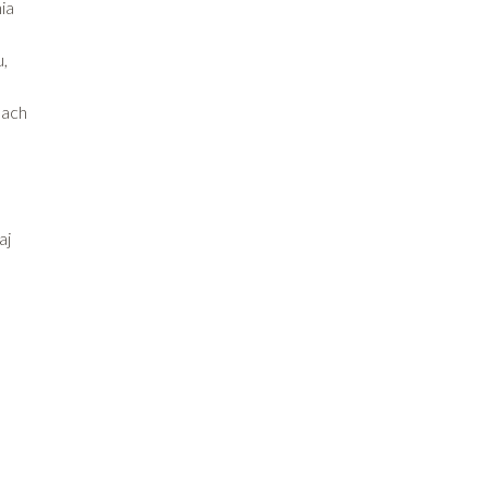
ia
u,
nach
aj