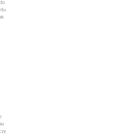
 do
ntu
ak
e
iu
czy