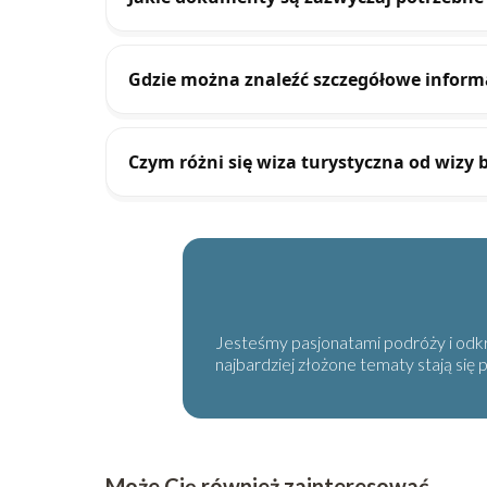
Gdzie można znaleźć szczegółowe inform
Czym różni się wiza turystyczna od wizy 
Jesteśmy pasjonatami podróży i odkry
najbardziej złożone tematy stają się
Może Cię również zainteresować