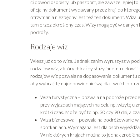
ci dowód osobisty lub paszport, ale zawsze lepiej to 
oficjalny dokument wydawany przez kraj, do którego
otrzymania niezbędny jest też ten dokument. Wiza 
tam przez określony czas. Wizy mogą być w danych 
podróży.
Rodzaje wiz
Wiesz już co to wiza. Jednak zanim wyruszysz w podróż
rodzajów wiz, z których każdy służy innemu celowi
rodzajów wiz pozwala na dopasowanie dokumentu do 
aby wybrać tę najodpowiedniejszą dla Twoich potrz
Wiza turystyczna – pozwala na podróże przede 
przy wyjazdach mających na celu np. wizytę u zn
krótki czas. Może być to np. 30 czy 90 dni, a c
Wiza biznesowa – pozwala na podróżowanie w c
spotkaniach. Wymagana jest dla osób wyjeżdżaj
W niektórych krajach można to jednak zrobić na