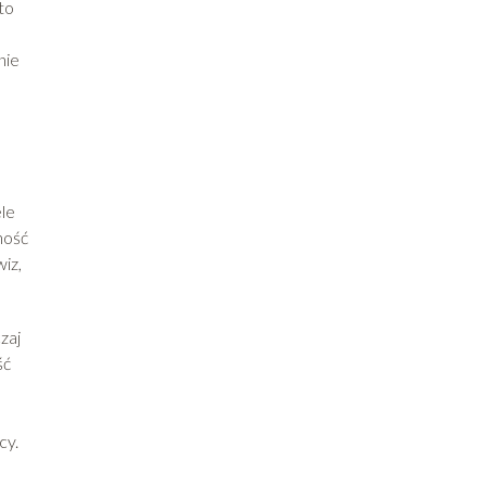
to
nie
ele
ność
iz,
zaj
ść
cy.