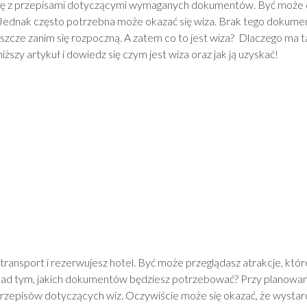
ie się z przepisami dotyczącymi wymaganych dokumentów. Być może
 Jednak często potrzebna może okazać się wiza. Brak tego dokume
zcze zanim się rozpoczną. A zatem co to jest wiza? Dlaczego ma t
ższy artykuł i dowiedz się czym jest wiza oraz jak ją uzyskać!
ransport i rezerwujesz hotel. Być może przeglądasz atrakcje, któr
ż nad tym, jakich dokumentów będziesz potrzebować? Przy planowan
rzepisów dotyczących wiz. Oczywiście może się okazać, że wystar