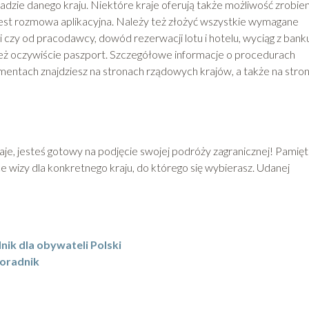
dzie danego kraju. Niektóre kraje oferują także możliwość zrobien
jest rozmowa aplikacyjna. Należy też złożyć wszystkie wymagane
i czy od pracodawcy, dowód rezerwacji lotu i hotelu, wyciąg z bank
t też oczywiście paszport. Szczegółowe informacje o procedurach
entach znajdziesz na stronach rządowych krajów, a także na stro
zaje, jesteś gotowy na podjęcie swojej podróży zagranicznej! Pamięt
wizy dla konkretnego kraju, do którego się wybierasz. Udanej
nik dla obywateli Polski
poradnik