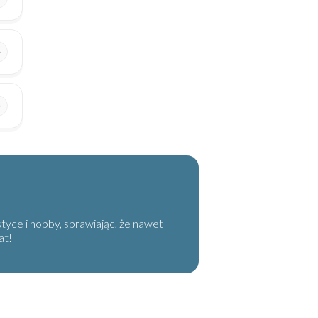
tyce i hobby, sprawiając, że nawet
at!