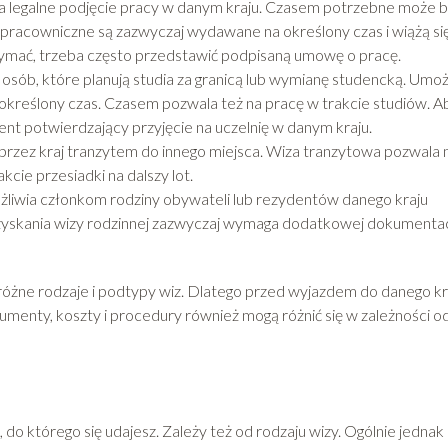
ja legalne podjęcie pracy w danym kraju. Czasem potrzebne może 
pracowniczne są zazwyczaj wydawane na określony czas i wiążą się
zymać, trzeba często przedstawić podpisaną umowę o pracę.
 osób, które planują studia za granicą lub wymianę studencką. Umoż
określony czas. Czasem pozwala też na pracę w trakcie studiów. Ab
t potwierdzający przyjęcie na uczelnię w danym kraju.
przez kraj tranzytem do innego miejsca. Wiza tranzytowa pozwala 
akcie przesiadki na dalszy lot.
ożliwia członkom rodziny obywateli lub rezydentów danego kraju
uzyskania wizy rodzinnej zazwyczaj wymaga dodatkowej dokumentac
 różne rodzaje i podtypy wiz. Dlatego przed wyjazdem do danego kr
umenty, koszty i procedury również mogą różnić się w zależności o
, do którego się udajesz. Zależy też od rodzaju wizy. Ogólnie jednak