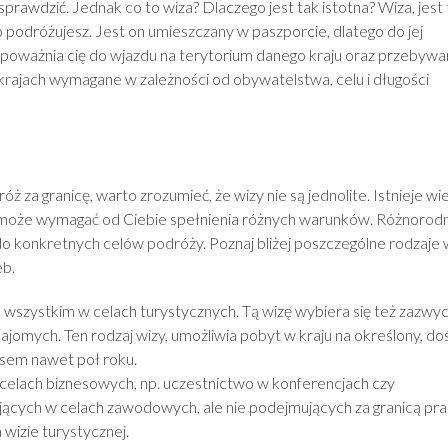
sprawdzić. Jednak co to wiza? Dlaczego jest tak istotna? Wiza, jest 
 podróżujesz. Jest on umieszczany w paszporcie, dlatego do jej
upoważnia cię do wjazdu na terytorium danego kraju oraz przebywa
krajach wymagane w zależności od obywatelstwa, celu i długości
 za granicę, warto zrozumieć, że wizy nie są jednolite. Istnieje wi
 i może wymagać od Ciebie spełnienia różnych warunków. Różnorod
konkretnych celów podróży. Poznaj bliżej poszczególne rodzaje w
eb.
wszystkim w celach turystycznych. Tą wizę wybiera się też zazwyc
ajomych. Ten rodzaj wizy, umożliwia pobyt w kraju na określony, do
zasem nawet poł roku.
elach biznesowych, np. uczestnictwo w konferencjach czy
ących w celach zawodowych, ale nie podejmujących za granicą pra
 wizie turystycznej.