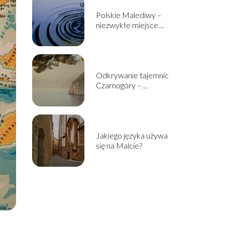
Polskie Malediwy –
niezwykłe miejsce
ukryte w sercu Śląska
Odkrywanie tajemnic
Czarnogóry –
najwspanialsze atrakcje
turystyczne tego
państwa
Jakiego języka używa
się na Malcie?