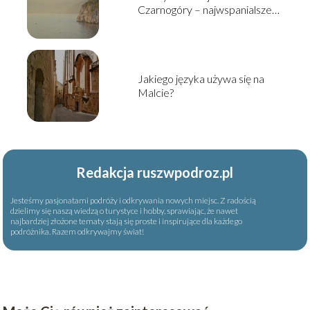
Czarnogóry – najwspanialsze
atrakcje turystyczne tego
państwa
Jakiego języka używa się na
Malcie?
Redakcja ruszwpodroz.pl
Jesteśmy pasjonatami podróży i odkrywania nowych miejsc. Z radością
dzielimy się naszą wiedzą o turystyce i hobby, sprawiając, że nawet
najbardziej złożone tematy stają się proste i inspirujące dla każdego
podróżnika. Razem odkrywajmy świat!