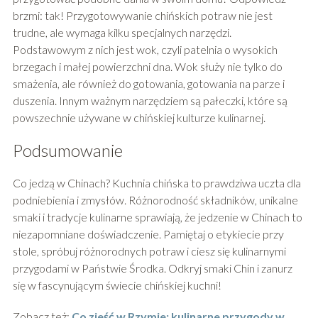
brzmi: tak! Przygotowywanie chińskich potraw nie jest
trudne, ale wymaga kilku specjalnych narzędzi.
Podstawowym z nich jest wok, czyli patelnia o wysokich
brzegach i małej powierzchni dna. Wok służy nie tylko do
smażenia, ale również do gotowania, gotowania na parze i
duszenia. Innym ważnym narzędziem są pałeczki, które są
powszechnie używane w chińskiej kulturze kulinarnej.
Podsumowanie
Co jedzą w Chinach? Kuchnia chińska to prawdziwa uczta dla
podniebienia i zmysłów. Różnorodność składników, unikalne
smaki i tradycje kulinarne sprawiają, że jedzenie w Chinach to
niezapomniane doświadczenie. Pamiętaj o etykiecie przy
stole, spróbuj różnorodnych potraw i ciesz się kulinarnymi
przygodami w Państwie Środka. Odkryj smaki Chin i zanurz
się w fascynującym świecie chińskiej kuchni!
Zobacz też:
Co zjeść w Rzymie: kulinarne przygody w