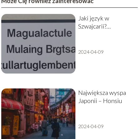
Może Cię również zainteresować
Jaki język w
Szwajcarii?
Przewodnik po
wielojęzycznej
krainie
2024-04-09
Największa wyspa
Japonii – Honsiu
2024-04-09