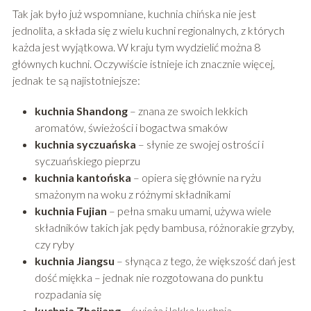
Tak jak było już wspomniane, kuchnia chińska nie jest
jednolita, a składa się z wielu kuchni regionalnych, z których
każda jest wyjątkowa. W kraju tym wydzielić można 8
głównych kuchni. Oczywiście istnieje ich znacznie więcej,
jednak te są najistotniejsze:
kuchnia Shandong
– znana ze swoich lekkich
aromatów, świeżości i bogactwa smaków
kuchnia syczuańska
– słynie ze swojej ostrości i
syczuańskiego pieprzu
kuchnia kantońska
– opiera się głównie na ryżu
smażonym na woku z różnymi składnikami
kuchnia Fujian
– pełna smaku umami, używa wiele
składników takich jak pędy bambusa, różnorakie grzyby,
czy ryby
kuchnia Jiangsu
– słynąca z tego, że większość dań jest
dość miękka – jednak nie rozgotowana do punktu
rozpadania się
kuchnia Zhejiang
– świeża i lekka kuchnia