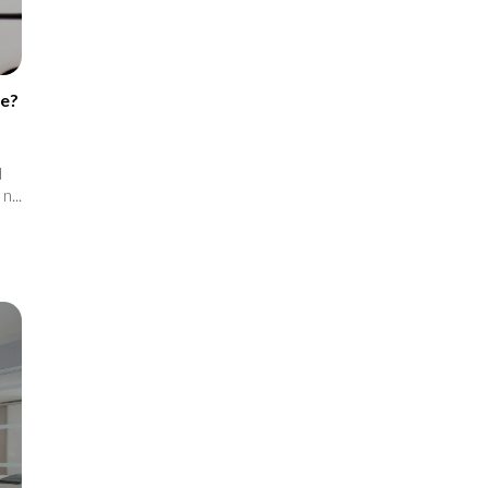
we?
d
n...