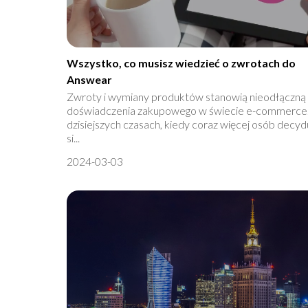
Wszystko, co musisz wiedzieć o zwrotach do
Answear
Zwroty i wymiany produktów stanowią nieodłączną
doświadczenia zakupowego w świecie e-commerce
dzisiejszych czasach, kiedy coraz więcej osób decyd
si...
2024-03-03