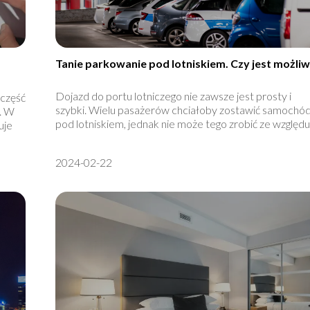
Tanie parkowanie pod lotniskiem. Czy jest możli
Dojazd do portu lotniczego nie zawsze jest prosty i
 część
szybki. Wielu pasażerów chciałoby zostawić samochó
. W
pod lotniskiem, jednak nie może tego zrobić ze względu 
uje
2024-02-22