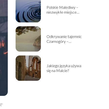
Polskie Malediwy –
niezwykłe miejsce
ukryte w sercu Śląska
Odkrywanie tajemnic
Czarnogóry –
najwspanialsze atrakcje
turystyczne tego
państwa
Jakiego języka używa
się na Malcie?
i?