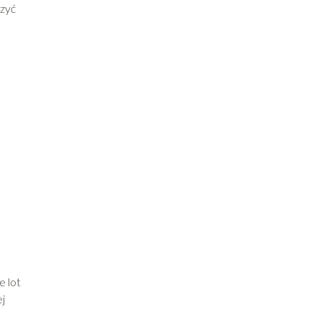
czyć
e lot
ej