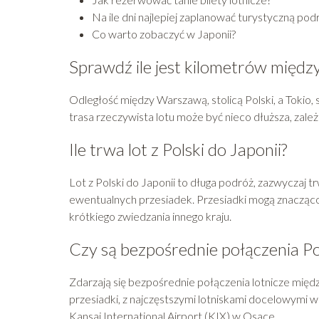
Na ile dni najlepiej zaplanować turystyczną pod
Co warto zobaczyć w Japonii?
Sprawdź ile jest kilometrów międz
Odległość między Warszawą, stolicą Polski, a Tokio, s
trasa rzeczywista lotu może być nieco dłuższa, zależ
Ile trwa lot z Polski do Japonii?
Lot z Polski do Japonii to długa podróż, zazwyczaj t
ewentualnych przesiadek. Przesiadki mogą znacząco
krótkiego zwiedzania innego kraju.
Czy są bezpośrednie połączenia Po
Zdarzają się bezpośrednie połączenia lotnicze międz
przesiadki, z najczęstszymi lotniskami docelowymi w 
Kansai International Airport (KIX) w Osace.