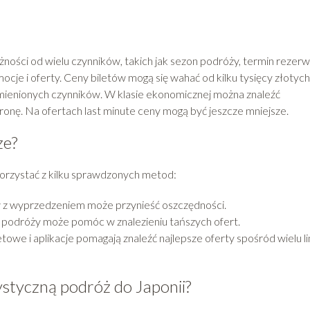
ności od wielu czynników, takich jak sezon podróży, termin rezerwa
mocje i oferty. Ceny biletów mogą się wahać od kilku tysięcy złotyc
ymienionych czynników. W klasie ekonomicznej można znaleźć
stronę. Na ofertach last minute ceny mogą być jeszcze mniejsze.
ze?
skorzystać z kilku sprawdzonych metod:
w z wyprzedzeniem może przynieść oszczędności.
 podróży może pomóc w znalezieniu tańszych ofert.
towe i aplikacje pomagają znaleźć najlepsze oferty spośród wielu lin
rystyczną podróż do Japonii?