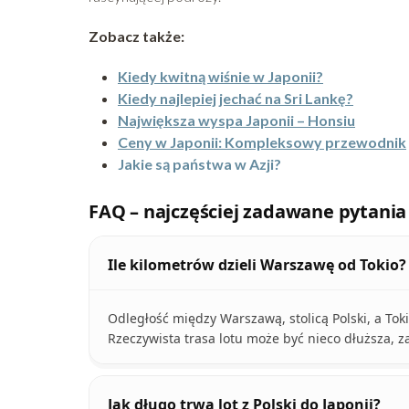
Zobacz także:
Kiedy kwitną wiśnie w Japonii?
Kiedy najlepiej jechać na Sri Lankę?
Największa wyspa Japonii – Honsiu
Ceny w Japonii: Kompleksowy przewodnik
Jakie są państwa w Azji?
FAQ – najczęściej zadawane pytania
Ile kilometrów dzieli Warszawę od Tokio?
Odległość między Warszawą, stolicą Polski, a Tokio
Rzeczywista trasa lotu może być nieco dłuższa, za
Jak długo trwa lot z Polski do Japonii?