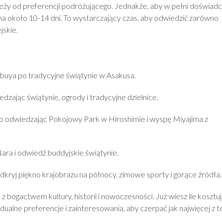
eży od preferencji podróżującego. Jednakże, aby w pełni doświad
 na około 10-14 dni. To wystarczający czas, aby odwiedzić zarówno
jskie.
hibuya po tradycyjne świątynie w Asakusa.
edzając świątynie, ogrody i tradycyjne dzielnice.
two odwiedzając Pokojowy Park w Hiroshimie i wyspę Miyajima z
ara i odwiedź buddyjskie świątynie.
dkryj piękno krajobrazu na północy, zimowe sporty i gorące źródła.
bogactwem kultury, historii i nowoczesności. Już wiesz ile kosztuj
dualne preferencje i zainteresowania, aby czerpać jak najwięcej z t