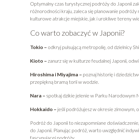
Optymalny czas turystycznej podróży do Japonii zal
różnorodności kraju, zaleca się planowanie podróży
kulturowe atrakcje miejskie, jak i urokliwe tereny wie
Co warto zobaczyć w Japonii?
Tokio –
odkryj pulsującą metropolię, od dzielnicy S
Kioto –
zanurz się w kulturze feudalnej Japonii, odwi
Hiroshima i Miyajima –
poznaj historię i dziedzic
przepiękną bramą torii w wodzie.
Nara –
spotkaj dzikie jelenie w Parku Narodowym N
Hokkaido –
jeśli podróżujesz w okresie zimowym, o
Podróż do Japonii to niezapomniane doświadczenie, z 
do Japonii. Planując podróż, warto uwzględnić indywi
fascynującej podróży.