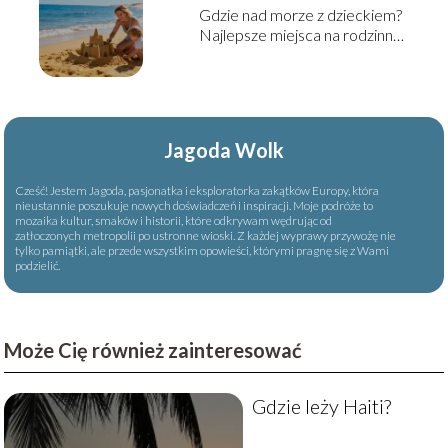
Gdzie nad morze z dzieckiem?
Najlepsze miejsca na rodzinny
wyjazd
Jagoda Wolk
Cześć! Jestem Jagoda, pasjonatka i eksploratorka zakątków Europy, która
nieustannie poszukuje nowych doświadczeń i inspiracji. Moje podróże to
mozaika kultur, smaków i historii, które odkrywam wędrując od
zatłoczonych metropolii po ustronne wioski. Z każdej wyprawy przywożę nie
tylko pamiątki, ale przede wszystkim opowieści, którymi pragnę się z Wami
podzielić.
Może Cię również zainteresować
Gdzie leży Haiti?