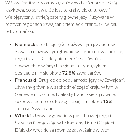
W Szwajcarii spotykamy się z niezwykłą różnorodnością
językową, co sprawia, że jest to kraj wielokulturowy i
wielojęzyczny. Istnieją cztery główne języki używane w
różnych regionach Szwajcarii: niemiecki, francuski, włoski i
retoromański.
Niemiecki:
Jest najczęściej używanym językiem w
Szwajcarii, używanym głównie w północno-wschodniej
części kraju. Dialekty niemieckie są również
powszechne w innych regionach. Tym językiem
posługuje nim się około
72,8%
szwajcarów.
Francuski:
Drugi co do popularności język w Szwajcarii,
używany głównie w zachodniej części kraju, w tym w
Genewie i Lozannie. Dialekty francuskie są również
rozpowszechnione. Posługuje się nimi około
13%
ludności Szwajcarii.
Włoski:
Używany głównie w południowej części
Szwajcarii, włączając w to kantony Ticino i Grigioni.
Dialekty włoskie są również zauważalne w tych