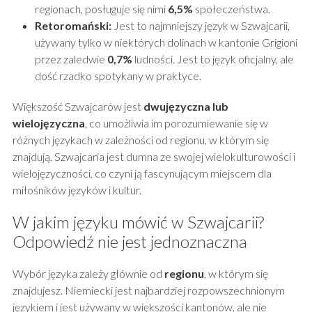
regionach, posługuje się nimi
6,5%
społeczeństwa.
Retoromański:
Jest to najmniejszy język w Szwajcarii,
używany tylko w niektórych dolinach w kantonie Grigioni
przez zaledwie
0,7%
ludności. Jest to język oficjalny, ale
dość rzadko spotykany w praktyce.
Większość Szwajcarów jest
dwujęzyczna lub
wielojęzyczna
, co umożliwia im porozumiewanie się w
różnych językach w zależności od regionu, w którym się
znajdują. Szwajcaria jest dumna ze swojej wielokulturowości i
wielojęzyczności, co czyni ją fascynującym miejscem dla
miłośników języków i kultur.
W jakim języku mówić w Szwajcarii?
Odpowiedź nie jest jednoznaczna
Wybór języka zależy głównie od
regionu
, w którym się
znajdujesz. Niemiecki jest najbardziej rozpowszechnionym
językiem i jest używany w większości kantonów, ale nie