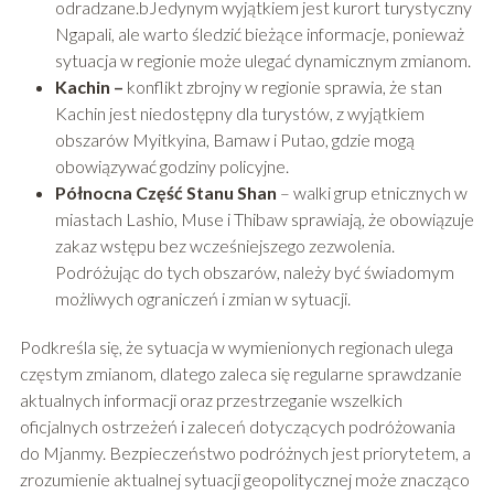
odradzane.bJedynym wyjątkiem jest kurort turystyczny
Ngapali, ale warto śledzić bieżące informacje, ponieważ
sytuacja w regionie może ulegać dynamicznym zmianom.
Kachin –
konflikt zbrojny w regionie sprawia, że stan
Kachin jest niedostępny dla turystów, z wyjątkiem
obszarów Myitkyina, Bamaw i Putao, gdzie mogą
obowiązywać godziny policyjne.
Północna Część Stanu Shan
– walki grup etnicznych w
miastach Lashio, Muse i Thibaw sprawiają, że obowiązuje
zakaz wstępu bez wcześniejszego zezwolenia.
Podróżując do tych obszarów, należy być świadomym
możliwych ograniczeń i zmian w sytuacji.
Podkreśla się, że sytuacja w wymienionych regionach ulega
częstym zmianom, dlatego zaleca się regularne sprawdzanie
aktualnych informacji oraz przestrzeganie wszelkich
oficjalnych ostrzeżeń i zaleceń dotyczących podróżowania
do Mjanmy. Bezpieczeństwo podróżnych jest priorytetem, a
zrozumienie aktualnej sytuacji geopolitycznej może znacząco