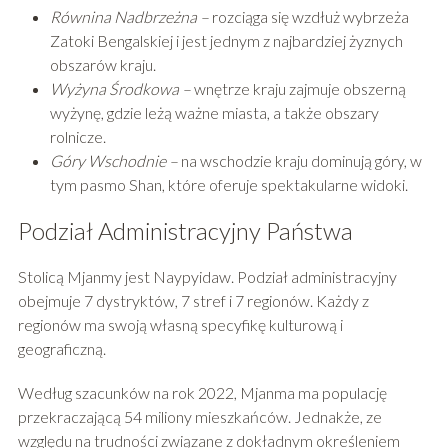
Równina Nadbrzeżna –
rozciąga się wzdłuż wybrzeża
Zatoki Bengalskiej i jest jednym z najbardziej żyznych
obszarów kraju.
Wyżyna Środkowa –
wnętrze kraju zajmuje obszerną
wyżynę, gdzie leżą ważne miasta, a także obszary
rolnicze.
Góry Wschodnie –
na wschodzie kraju dominują góry, w
tym pasmo Shan, które oferuje spektakularne widoki.
Podział Administracyjny Państwa
Stolicą Mjanmy jest Naypyidaw. Podział administracyjny
obejmuje 7 dystryktów, 7 stref i 7 regionów. Każdy z
regionów ma swoją własną specyfikę kulturową i
geograficzną.
Według szacunków na rok 2022, Mjanma ma populację
przekraczającą 54 miliony mieszkańców. Jednakże, ze
względu na trudności związane z dokładnym określeniem