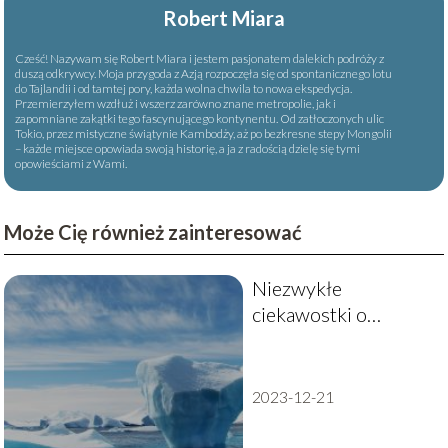
Robert Miara
Cześć! Nazywam się Robert Miara i jestem pasjonatem dalekich podróży z
duszą odkrywcy. Moja przygoda z Azją rozpoczęła się od spontanicznego lotu
do Tajlandii i od tamtej pory, każda wolna chwila to nowa ekspedycja.
Przemierzyłem wzdłuż i wszerz zarówno znane metropolie, jak i
zapomniane zakątki tego fascynującego kontynentu. Od zatłoczonych ulic
Tokio, przez mistyczne świątynie Kambodży, aż po bezkresne stepy Mongolii
– każde miejsce opowiada swoją historię, a ja z radością dzielę się tymi
opowieściami z Wami.
Może Cię również zainteresować
Niezwykłe
ciekawostki o
Antarktydzie
2023-12-21