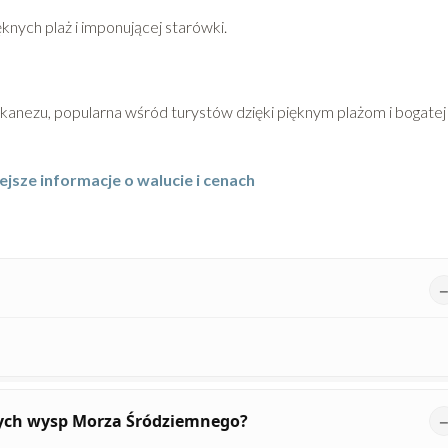
nych plaż i imponującej starówki.
anezu, popularna wśród turystów dzięki pięknym plażom i bogatej
ejsze informacje o walucie i cenach
nych wysp Morza Śródziemnego?