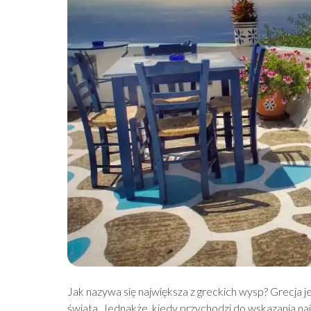
Jak nazywa się największa z greckich wysp? Grecja j
świata. Jednakże, kiedy przychodzi do wskazania naj