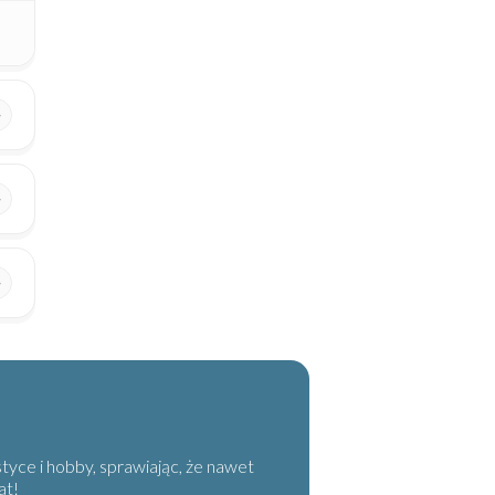
tyce i hobby, sprawiając, że nawet
at!