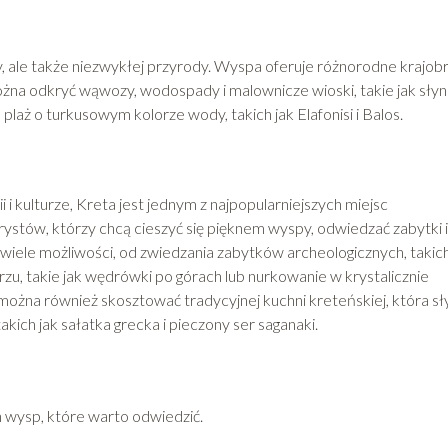
ury, ale także niezwykłej przyrody. Wyspa oferuje różnorodne krajobr
żna odkryć wąwozy, wodospady i malownicze wioski, takie jak sły
laż o turkusowym kolorze wody, takich jak Elafonisi i Balos.
 i kulturze, Kreta jest jednym z najpopularniejszych miejsc
urystów, którzy chcą cieszyć się pięknem wyspy, odwiedzać zabytki i
 wiele możliwości, od zwiedzania zabytków archeologicznych, takich
u, takie jak wędrówki po górach lub nurkowanie w krystalicznie
na również skosztować tradycyjnej kuchni kreteńskiej, która sł
kich jak sałatka grecka i pieczony ser saganaki.
 wysp, które warto odwiedzić.