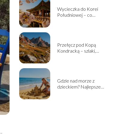
Wycieczka do Korei
Południowej – co
warto zobaczyć i jak
zaplanować?
Przełęcz pod Kopą
Kondracką – szlaki,
wysokość, jak dojść?
Gdzie nad morze z
dzieckiem? Najlepsze
miejsca na rodzinny
wyjazd
 –