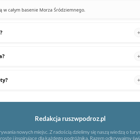
pą w całym basenie Morza Śródziemnego.
?
a?
ety?
Redakcja ruszwpodroz.pl
wania nowych miejsc. Z radością dzielimy się naszą wiedzą o turys
 proste i inspirujące dla każdego podróżnika. Razem odkrywajmy świ