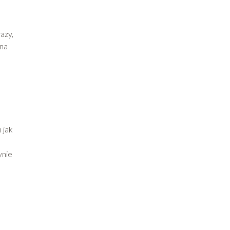
azy,
nna
 jak
ynie