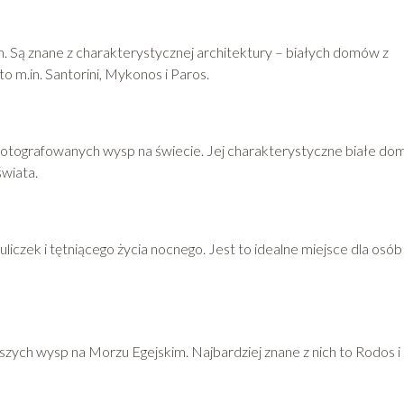
. Są znane z charakterystycznej architektury – białych domów z
o m.in. Santorini, Mykonos i Paros.
ej fotografowanych wysp na świecie. Jej charakterystyczne białe do
świata.
czek i tętniącego życia nocnego. Jest to idealne miejsce dla osób
zych wysp na Morzu Egejskim. Najbardziej znane z nich to Rodos i