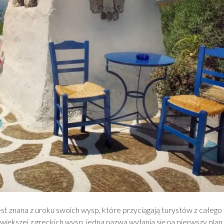
est znana z uroku swoich wysp, które przyciągają turystów z całego
większej z greckich wysp, jedna nazwa wyłania się na pierwszy plan