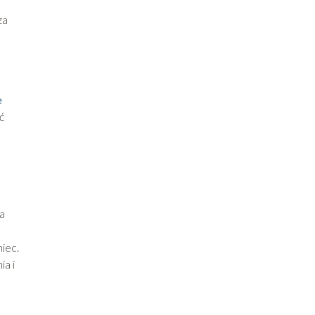
za
e
ć
ła
iec.
ia i