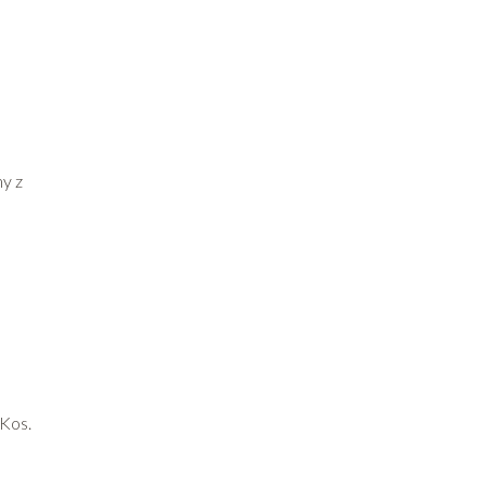
my z
 Kos.