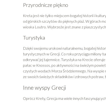
Przyrodnicze piękno
Kreta jest nie tylko miejscem bogatej historii i kult
od górskich szczytów do pięknych plaż. W górach mo
wioska Loutro. Wybrzeże jest znane z piaszczystych p
Turystyka
Dzięki swojemu urokowi naturalnemu, bogatej historii
turystycznych w Grecji. Co roku przyciąga miliony t
odkrywać jej tajemnice. Turystyka na Krecie oferuje
pałac w Knossos, po aktywności na świeżym powietrz
czystych wodach Morza Śródziemnego. Na wyspie moż
ze swoich świeżych składników i zdrowych potraw, ta
Inne wyspy Grecji
Oprócz Krety, Grecja ma wiele innych fascynujących