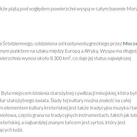
e także piątą pod względem powierzchni wyspą w całym basenie Mor
a Śródziemnego, oddzielona od kontynentu greckiego przez
Morz
gicznym punktem na szlaku między Europą a Afryką. Wyspa ma długoś
ierzchnia wynosi około 8 300 km², co daje jej status największej
Była miejscem istnienia starożytnej cywilizacji minojskiej, która by
ltur starożytnego świata. Ślady tej kultury można znaleźć na całej
elementem kultury kreteńskiej jest także tradycyjna muzyka i tan
ołowa, często grana na tradycyjnych instrumentach, takich jak lutn
reteńskiej, a najbardziej znanym tańcem jest syrtos, który jest
cych ludzi.