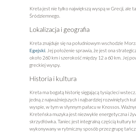
Kreta jest nie tylko największą wyspą w Grecji, al
Śródziemnego.
Lokalizacja i geografia
Kreta znajduje się na południowym wschodzie Morz
Egejski
. Jej położenie sprawia, że jest ona strate
około 260 km i szerokość między 12 a 60 km. Jej pow
greckiej wyspy.
Historia i kultura
Kreta ma bogatą historię sięgającą tysiącleci wstecz. 
jedną z najważniejszych i najbardziej rozwiniętych ku
wyspie, w tym w słynnym pałacu w Knossos. Ważnym 
Kreteńska muzyka jest niezwykle energetyczna i żywi
skrzydłówka. Taniec jest integralną częścią kultury k
wykonywany w rytmiczny sposób przez grupę tańczą