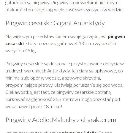
gatunkiem są pingwiny. Pingwiny są niewielkimi, nielotnymi
ptakami, które spędzają większość swojego życia w wodzie.
Pingwin cesarski: Gigant Antarktydy
Największym przedstawicielem swojego rzędu jest
pingwin
cesarski
, który może osiągać nawet 135 cm wysokości i
ważyć do 45 kg.
Pingwiny cesarskie są doskonale przystosowane do życia w
trudnych warunkach Antarktydy. Ich ciała są opływowe, co
minimalizuje opór w wodzie, a sztywne skrzydła,
przypominające płetwy, ułatwiają poruszanie się pod wodą.
Ciekawostką jest fakt, że pingwiny cesarskie potrafią
nurkować na głębokość 265 metrów i mogą pozostać pod
wodą nawet przez 18 minut!
Pingwiny Adelie: Maluchy z charakterem
Innym znanym gatunkiem są
pingwiny Adelie
. Są one