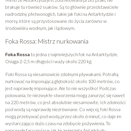
brakuje tu również ssaków. Są to głównie przedstawiciele
nadrodziny płetwonogich, takie jak foki na Antarktydzie i
morsy, które są przystosowane do życia zarówno w
środowisku wodnym, jak i lądowym.
Foka Rossa: Mistrz nurkowania
Foka Rossa
to jedna z najmniejszych fok na Antarktydzie.
Osiąga 2-2,5 m długości i waży około 220 kg.
Foki Rossa są niesamowicie zdolnymi pływakami. Potrafią
nurkować na imponującą głębokość około 100 metrów, co
jest naprawdę imponujące. Ale to nie wszystko! Podczas
polowania, te niezwykłe stworzenia mogą zanurzyć się nawet
na 220 metrów, co jest absolutnie niesamowite. Ich zdolności
pod wodą są naprawdę niezrównane. Co więcej, foki Rossa
mogą przebywać pod wodą przez około 6 minut, co daje im
wystarczająco dużo czasu na zdobycie pożywienia. To
naprawdę fascynujące, jak te zwierzęta Antarktydy