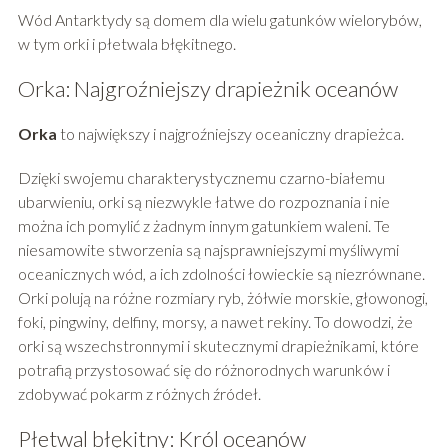
Wód Antarktydy są domem dla wielu gatunków wielorybów,
w tym orki i płetwala błękitnego.
Orka: Najgroźniejszy drapieżnik oceanów
Orka
to największy i najgroźniejszy oceaniczny drapieżca.
Dzięki swojemu charakterystycznemu czarno-białemu
ubarwieniu, orki są niezwykle łatwe do rozpoznania i nie
można ich pomylić z żadnym innym gatunkiem waleni. Te
niesamowite stworzenia są najsprawniejszymi myśliwymi
oceanicznych wód, a ich zdolności łowieckie są niezrównane.
Orki polują na różne rozmiary ryb, żółwie morskie, głowonogi,
foki, pingwiny, delfiny, morsy, a nawet rekiny. To dowodzi, że
orki są wszechstronnymi i skutecznymi drapieżnikami, które
potrafią przystosować się do różnorodnych warunków i
zdobywać pokarm z różnych źródeł.
Płetwal błękitny: Król oceanów