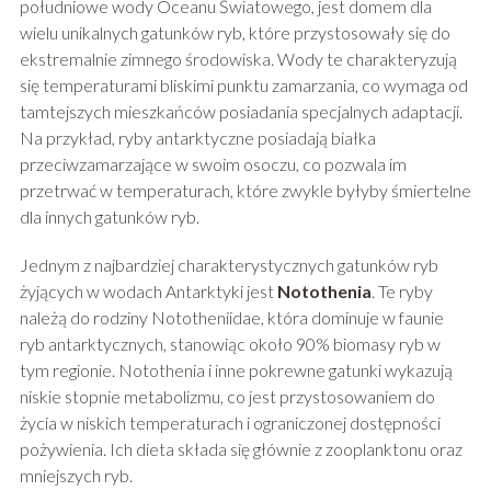
południowe wody Oceanu Światowego, jest domem dla
wielu unikalnych gatunków ryb, które przystosowały się do
ekstremalnie zimnego środowiska. Wody te charakteryzują
się temperaturami bliskimi punktu zamarzania, co wymaga od
tamtejszych mieszkańców posiadania specjalnych adaptacji.
Na przykład, ryby antarktyczne posiadają białka
przeciwzamarzające w swoim osoczu, co pozwala im
przetrwać w temperaturach, które zwykle byłyby śmiertelne
dla innych gatunków ryb.
Jednym z najbardziej charakterystycznych gatunków ryb
żyjących w wodach Antarktyki jest
Notothenia
. Te ryby
należą do rodziny Nototheniidae, która dominuje w faunie
ryb antarktycznych, stanowiąc około 90% biomasy ryb w
tym regionie. Notothenia i inne pokrewne gatunki wykazują
niskie stopnie metabolizmu, co jest przystosowaniem do
życia w niskich temperaturach i ograniczonej dostępności
pożywienia. Ich dieta składa się głównie z zooplanktonu oraz
mniejszych ryb.