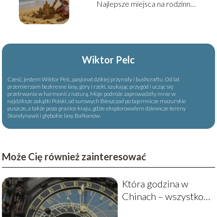
Najlepsze miejsca na rodzinny
wyjazd
Wiktor Pelc
Cześć, jestem Wiktor Pelc, pasjonat dzikiej przyrody i bushcraftu. Od lat
przemierzam bezkresne lasy, góry i rzeki, szukając przygód i ucząc się
przetrwania w harmonii z naturą. Moje podróże zaprowadziły mnie w
najdziksze zakątki Polski, od surowych Bieszczad po tajemnicze mazurskie
puszcze, a także poza granice kraju, gdzie eksplorowałem dziewicze tereny
Skandynawii i głębokie lasy Bałkanów.
Może Cię również zainteresować
Która godzina w
Chinach – wszystko,
co musisz wiedzieć o