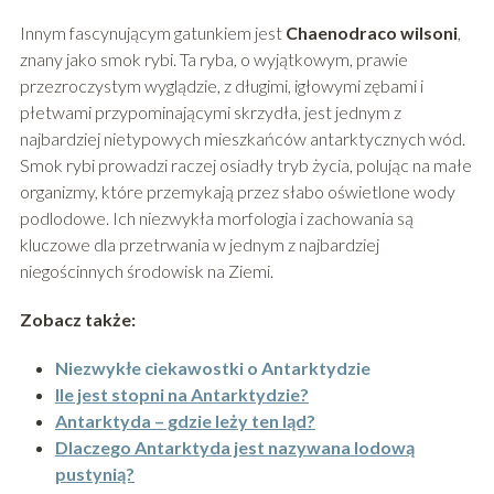
Innym fascynującym gatunkiem jest
Chaenodraco wilsoni
,
znany jako smok rybi. Ta ryba, o wyjątkowym, prawie
przezroczystym wyglądzie, z długimi, igłowymi zębami i
płetwami przypominającymi skrzydła, jest jednym z
najbardziej nietypowych mieszkańców antarktycznych wód.
Smok rybi prowadzi raczej osiadły tryb życia, polując na małe
organizmy, które przemykają przez słabo oświetlone wody
podlodowe. Ich niezwykła morfologia i zachowania są
kluczowe dla przetrwania w jednym z najbardziej
niegościnnych środowisk na Ziemi.
Zobacz także:
Niezwykłe ciekawostki o Antarktydzie
Ile jest stopni na Antarktydzie?
Antarktyda – gdzie leży ten ląd?
Dlaczego Antarktyda jest nazywana lodową
pustynią?