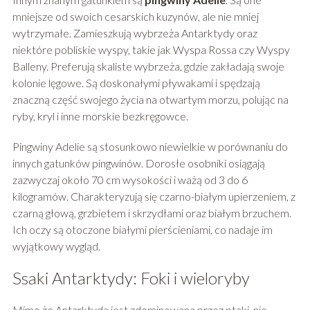
mniejsze od swoich cesarskich kuzynów, ale nie mniej
wytrzymałe. Zamieszkują wybrzeża Antarktydy oraz
niektóre pobliskie wyspy, takie jak Wyspa Rossa czy Wyspy
Balleny. Preferują skaliste wybrzeża, gdzie zakładają swoje
kolonie lęgowe. Są doskonałymi pływakami i spędzają
znaczną część swojego życia na otwartym morzu, polując na
ryby, kryl i inne morskie bezkręgowce.
Pingwiny Adelie są stosunkowo niewielkie w porównaniu do
innych gatunków pingwinów. Dorosłe osobniki osiągają
zazwyczaj około 70 cm wysokości i ważą od 3 do 6
kilogramów. Charakteryzują się czarno-białym upierzeniem, z
czarną głową, grzbietem i skrzydłami oraz białym brzuchem.
Ich oczy są otoczone białymi pierścieniami, co nadaje im
wyjątkowy wygląd.
Ssaki Antarktydy: Foki i wieloryby
Mimo że Antarktyda jest zdominowana przez ptaki, nie