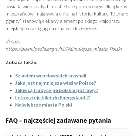
posiada wiele małych miast, które pomimo niewielkiej liczby
mieszkańców, mają swoją unikalną historię i kulturę. Te „małe
giganty” stanowią ciekawy element polskiego krajobrazu
miejskiego i zasługują na uznanie i docenienie.
Źródło:
https://pl.wikipedia.org/wiki/Najmniejsze_miasto_Polski
Zobacz także:
Szlakiem wrocławskich krasnali
Jaka jest najmniejsza wieś w Polsce?
Jakie są tradycyjne polskie potrawy?
Ile kosztuje bilet do Energylandii?
Największe miasta Polski
FAQ – najczęściej zadawane pytania