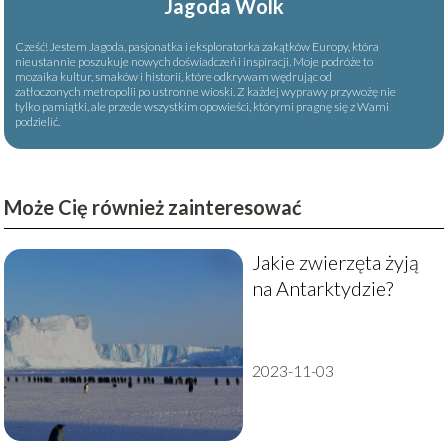
Jagoda Wolk
Cześć! Jestem Jagoda, pasjonatka i eksploratorka zakątków Europy, która
nieustannie poszukuje nowych doświadczeń i inspiracji. Moje podróże to
mozaika kultur, smaków i historii, które odkrywam wędrując od
zatłoczonych metropolii po ustronne wioski. Z każdej wyprawy przywożę nie
tylko pamiątki, ale przede wszystkim opowieści, którymi pragnę się z Wami
podzielić.
Może Cię również zainteresować
Jakie zwierzęta żyją
na Antarktydzie?
2023-11-03