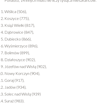
Ponadto, 14 innych miast nie liczy tysiąca mieszkańców:
Wiślica (506),
Koszyce (775),
Książ Wielki (817),
Dąbrowice (847),
Dubiecko (866),
Wyśmierzyce (896),
Bolimów (899),
Działoszyce (902),
Józefów nad Wisłą (902),
Nowy Korczyn (904),
Goraj (917),
Jadów (934),
Solec nad Wisłą (939)
Suraż (983).