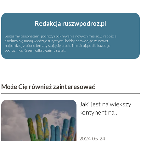
Redakcja ruszwpodroz.pl
Jesteśmy pasjonatami podróży i odkrywania nowych miejsc. Z radością
dzielimy się naszą wiedzą o turystyce i hobby, sprawiając, że nawet
najbardziej złożone tematy stają się proste i inspirujące dla każdego
podróżnika. Razem odkrywajmy świat!
Może Cię również zainteresować
Jaki jest największy
kontynent na
świecie?
2024-05-24