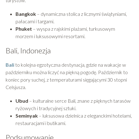
turystów.
Bangkok
– dynamiczna stolica z licznymi świątyniami,
pałacami i targami.
Phuket
– wyspa z rajskimi plażami, turkusowym
morzem i luksusowymi resortami.
Bali, Indonezja
Bali
to kolejna egzotyczna destynacja, gdzie na wakacje w
październiku można liczyć na piękną pogodę. Październik to
koniec pory suchej, z temperaturami sięgającymi 30 stopni
Celsjusza.
Ubud
– kulturalne serce Bali, znane z pięknych tarasów
ryżowych i tradycyjnej sztuki.
Seminyak
– luksusowa dzielnica z eleganckimi hotelami,
restauracjami i butikami.
Podsumowanie