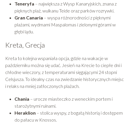
Teneryfa
– największa z Wysp Kanaryjskich, znana z
pięknych plaż, wulkanu Teide oraz parków rozrywki.
Gran Canaria
– wyspa różnorodności z pięknymi
plażami, wydmami Maspalomas i zielonymi górami w
głębi lądu.
Kreta, Grecja
Kreta to kolejna wspaniała opcja, gdzie na wakacje w
październiku można się udać. Jesień na Krecie to ciepłe dni i
chłodne wieczory, z temperaturami sięgającymi 24 stopni
Celsjusza. To idealny czas na zwiedzanie historycznych miejsc
i relaks na mniej zatłoczonych plażach.
Chania
– urocze miasteczko z weneckim portem i
starożytnymi ruinami.
Heraklion
– stolica wyspy, z bogatą historią i dostępem
do pałacu w Knossos.