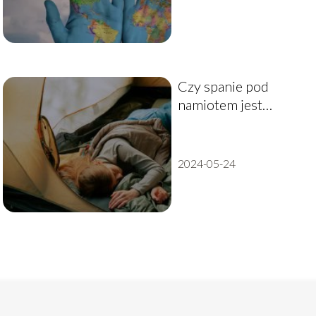
Czy spanie pod
namiotem jest
zdrowe? Dowiedz się,
jak wpływa na twoje
zdrowie spanie na
2024-05-24
łonie natury