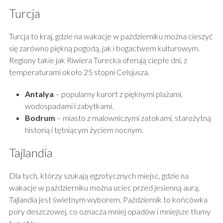
Turcja
Turcja to kraj, gdzie na wakacje w październiku można cieszyć
się zarówno piękną pogodą, jak i bogactwem kulturowym.
Regiony takie jak Riwiera Turecka oferują ciepłe dni, z
temperaturami około 25 stopni Celsjusza.
Antalya
– popularny kurort z pięknymi plażami,
wodospadami i zabytkami.
Bodrum
– miasto z malowniczymi zatokami, starożytną
historią i tętniącym życiem nocnym.
Tajlandia
Dla tych, którzy szukają egzotycznych miejsc, gdzie na
wakacje w październiku można uciec przed jesienną aurą,
Tajlandia jest świetnym wyborem. Październik to końcówka
pory deszczowej, co oznacza mniej opadów i mniejsze tłumy