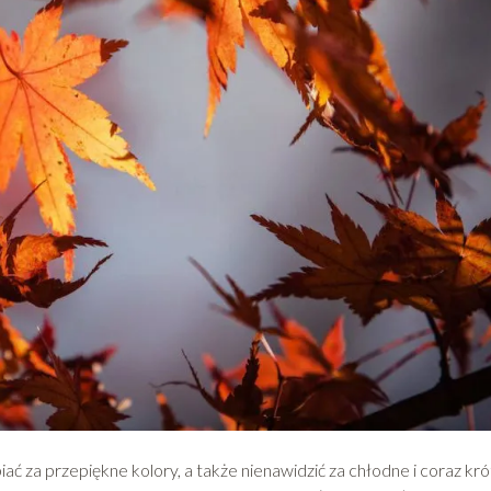
ać za przepiękne kolory, a także nienawidzić za chłodne i coraz kr