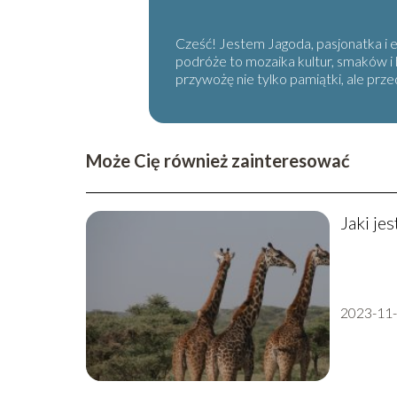
Cześć! Jestem Jagoda, pasjonatka i 
podróże to mozaika kultur, smaków i
przywożę nie tylko pamiątki, ale prz
Może Cię również zainteresować
Jaki jes
2023-11