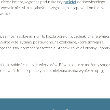
t ciepła kołdra, wygodna poduszka czy
pościel
z odpowiedniego
wpłynie nie tylko na jakość naszego snu, ale zapewni komfort w
w łóżku.
 że można sobie nimi umilić każdą porę dnia. Jednak ich siła zwięks
Warto w tej sytuacji postawić np. na czekoladę, która zmniejsza
będącej tzw. hormonem szczęścia. Stanowi również idealny upomi
milenie sobie jesiennych wieczorów. Równie dobrze możemy spędz
interesowań. Jednak po całym dniu niejedna osoba wybierze opcję