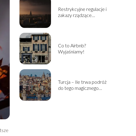
Restrykcyjne regulacje i
zakazy rządzące
zyciem obywateli Korei
Północnej
Co to Airbnb?
Wyjaśniamy!
Turcja – Ile trwa podróż
do tego magicznego
miejsca?
ótsze