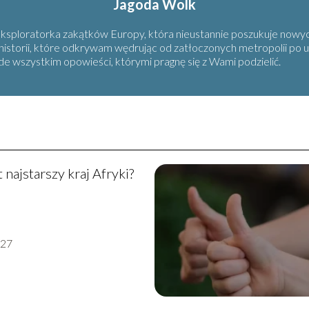
Jagoda Wolk
eksploratorka zakątków Europy, która nieustannie poszukuje nowych
 historii, które odkrywam wędrując od zatłoczonych metropolii po 
ede wszystkim opowieści, którymi pragnę się z Wami podzielić.
t najstarszy kraj Afryki?
-27