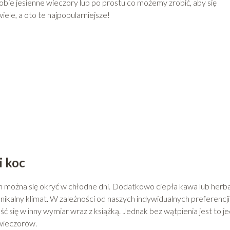
obie jesienne wieczory lub po prostu co możemy zrobić, aby się
wiele, a oto te najpopularniejsze!
i koc
rym można się okryć w chłodne dni. Dodatkowo ciepła kawa lub herba
ikalny klimat. W zależności od naszych indywidualnych preferencji
 się w inny wymiar wraz z książką. Jednak bez wątpienia jest to j
 wieczorów.