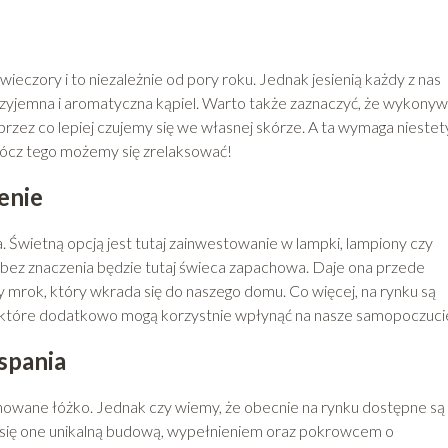
czory i to niezależnie od pory roku. Jednak jesienią każdy z nas
zyjemna i aromatyczna kąpiel. Warto także zaznaczyć, że wykony
 przez co lepiej czujemy się we własnej skórze. A ta wymaga niestet
prócz tego możemy się zrelaksować!
enie
 Świetną opcją jest tutaj zainwestowanie w lampki, lampiony czy
e bez znaczenia będzie tutaj świeca zapachowa. Daje ona przede
y mrok, który wkrada się do naszego domu. Co więcej, na rynku są
które dodatkowo mogą korzystnie wpłynąć na nasze samopoczuci
spania
nowane łóżko. Jednak czy wiemy, że obecnie na rynku dostępne są
 się one unikalną budową, wypełnieniem oraz pokrowcem o