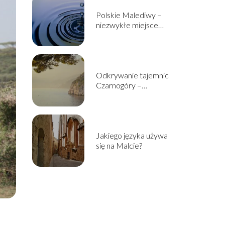
Polskie Malediwy –
niezwykłe miejsce
ukryte w sercu Śląska
Odkrywanie tajemnic
Czarnogóry –
najwspanialsze atrakcje
turystyczne tego
państwa
Jakiego języka używa
się na Malcie?