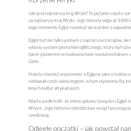
Jaki jest najstarszy kraj Afryki? To pytanie często n
za najstarszy kraj Afryki. Jego historia sięga aż 3100
tego momentu Egipt rozwinął się w jedno z najważn
Egipt był nie tylko jednym z najstarszych krajów, al
własny system pisma hieroglificznego, który był uż
także pionierem w budownictwie monumentalnym, cz
Gizie.
Należy również wspomnieć o Egipcie jako o kolebce j
oddawali cześć wielu bogom, w tym słynnemu Ra, bós
innych kultur afrykańskich.
Warto podkreślić, że mimo upływu tysiącleci Egipt n
Afryce. Jego historia i dziedzictwo wciąż fascynują 
cywilizację.
Odległe początki – jak powstał najs