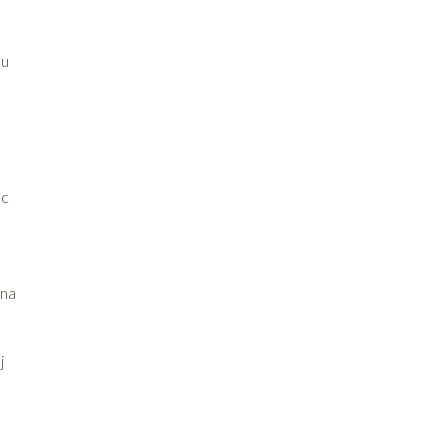
su
ec
 na
j