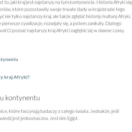
 to, jaki kraj jest najstarszy na tym kontynencie. Historia Afryki si
imperiów, które pozostawiły swoje trwałe ślady w krajobrazie tego
e tylko najstarszy kraj, ale także zgłębić historię i kulturę Afryki.
 pierwsze cywilizacje, rozwijały się, a potem zanikały. Dlatego
li Ci poznać najstarszy kraj Afryki i zagłębić się w dawne czasy.
ntynentu
y kraj Afryki?
ju kontynentu
ce, które fascynują badaczy z całego świata. Jednakże, jeśli
powiedź jest jednoznaczna. Jest nim Egipt.