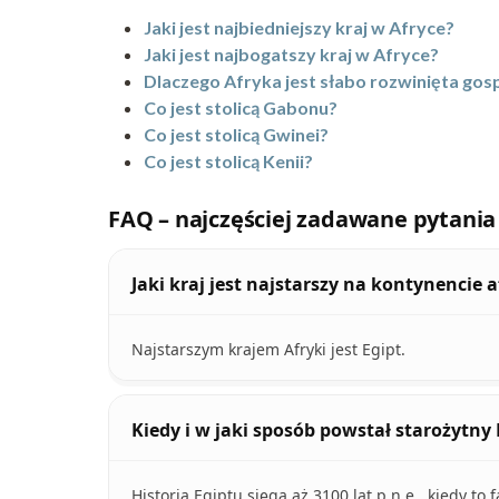
Jaki jest najbiedniejszy kraj w Afryce?
Jaki jest najbogatszy kraj w Afryce?
Dlaczego Afryka jest słabo rozwinięta go
Co jest stolicą Gabonu?
Co jest stolicą Gwinei?
Co jest stolicą Kenii?
FAQ – najczęściej zadawane pytania
Jaki kraj jest najstarszy na kontynencie
Najstarszym krajem Afryki jest Egipt.
Kiedy i w jaki sposób powstał starożytny 
Historia Egiptu sięga aż 3100 lat p.n.e., kiedy t