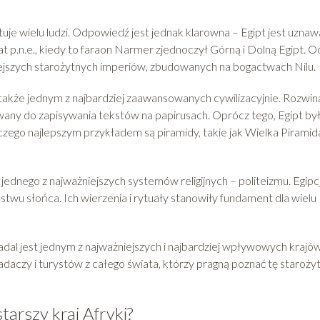
urtuje wielu ludzi. Odpowiedź jest jednak klarowna – Egipt jest uzna
 lat p.n.e., kiedy to faraon Narmer zjednoczył Górną i Dolną Egipt. O
iejszych starożytnych imperiów, zbudowanych na bogactwach Nilu.
e także jednym z najbardziej zaawansowanych cywilizacyjnie. Rozwin
ywany do zapisywania tekstów na papirusach. Oprócz tego, Egipt by
ego najlepszym przykładem są piramidy, takie jak Wielka Piramid
ednego z najważniejszych systemów religijnych – politeizmu. Egipc
twu słońca. Ich wierzenia i rytuały stanowiły fundament dla wielu
adal jest jednym z najważniejszych i najbardziej wpływowych krajó
badaczy i turystów z całego świata, którzy pragną poznać tę staroży
tarszy kraj Afryki?