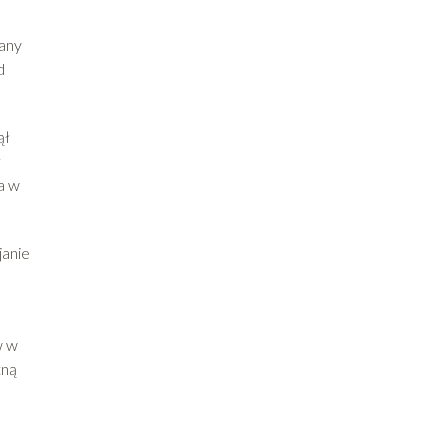
wany
d
ął
ł
a w
janie
w w
tną