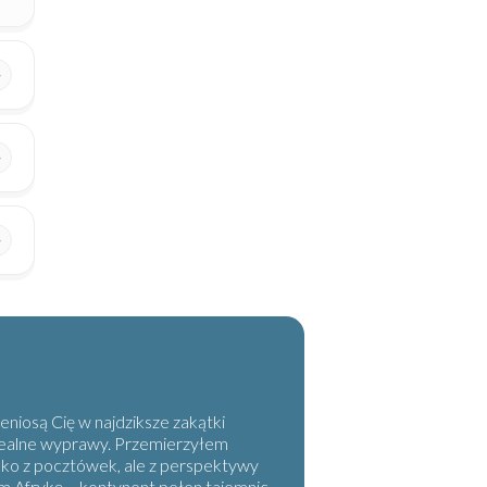
eniosą Cię w najdziksze zakątki
 realne wyprawy. Przemierzyłem
lko z pocztówek, ale z perspektywy
em Afrykę – kontynent pełen tajemnic,