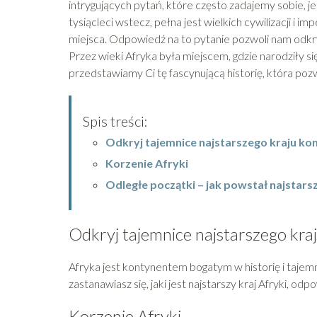
intrygujących pytań, które często zadajemy sobie, jest
tysiącleci wstecz, pełna jest wielkich cywilizacji i 
miejsca. Odpowiedź na to pytanie pozwoli nam odkryć ni
Przez wieki Afryka była miejscem, gdzie narodziły się
przedstawiamy Ci tę fascynującą historię, która pozwo
Spis treści:
Odkryj tajemnice najstarszego kraju ko
Korzenie Afryki
Odległe początki – jak powstał najstarsz
Odkryj tajemnice najstarszego kra
Afryka jest kontynentem bogatym w historię i tajemni
zastanawiasz się, jaki jest najstarszy kraj Afryki, od
Korzenie Afryki