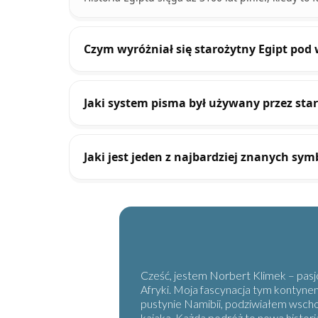
Czym wyróżniał się starożytny Egipt pod
Jaki system pisma był używany przez sta
Jaki jest jeden z najbardziej znanych sym
Cześć, jestem Norbert Klimek – pasjo
Afryki. Moja fascynacja tym kontyne
pustynie Namibii, podziwiałem wsch
kajaka. Każda podróż to nowa histori