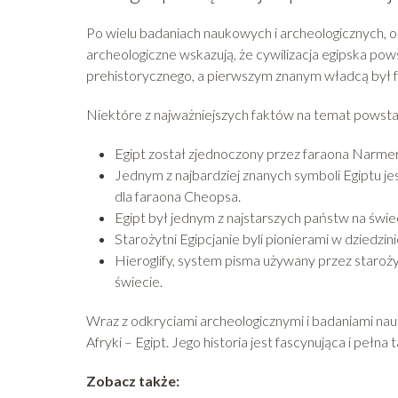
Po wielu badaniach naukowych i archeologicznych, ok
archeologiczne wskazują, że cywilizacja egipska pow
prehistorycznego, a pierwszym znanym władcą był 
Niektóre z najważniejszych faktów na temat powstan
Egipt został zjednoczony przez faraona Narmera
Jednym z najbardziej znanych symboli Egiptu je
dla faraona Cheopsa.
Egipt był jednym z najstarszych państw na świecie
Starożytni Egipcjanie byli pionierami w dziedzin
Hieroglify, system pisma używany przez staroż
świecie.
Wraz z odkryciami archeologicznymi i badaniami nau
Afryki – Egipt. Jego historia jest fascynująca i pełna
Zobacz także: