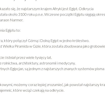
azało się, że najstarszym krajem Afryki jest Egipt. Odkrycia
stała około 3100 roku p.n.e. Wczesne początki Egiptu sięgają okre
faraon Narmer.
ia Egiptu to:
, który połączył Górną i Dolną Egipt w jedno królestwo.
st Wielka Piramida w Gizie, która została zbudowana jako grobowi
 i istniał przez wiele tysięcy lat.
ie rolnictwa, architektury, astronomii i medycyny.
ytnych Egipcjan, są jednym z najstarszych znanych systemów pisma
kowymi, możemy coraz lepiej zrozumieć, jak powstał najstarszy kra
 tajemnic, które wciąż czekają na odkrycie.