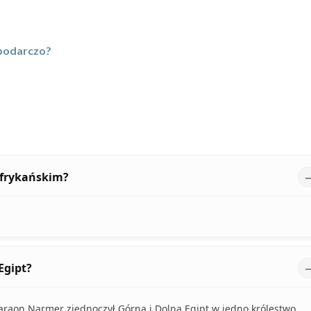
spodarczo?
 afrykańskim?
Egipt?
o faraon Narmer zjednoczył Górną i Dolną Egipt w jedno królestwo.