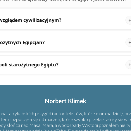
 względem cywilizacyjnym?
rożytnych Egipcjan?
boli starożytnego Egiptu?
Norbert Klimek
nat afrykańskich przygód i autor tekstów, które mam nadzieję, prz
ntem rozpoczęła się od marzeń, które szybko przekształciły się w
ody słońca nad Masai Mara, a wodospady Wiktorii poznałem nie ty
a, którą pragnę podzielić się z Tobą. Dołącz do mnie i odkryjmy raz