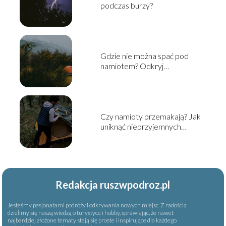
podczas burzy?
Gdzie nie można spać pod
namiotem? Odkryj
niedozwolone miejsca na
nocleg
Czy namioty przemakają? Jak
uniknąć nieprzyjemnych
niespodzianek podczas
biwakowania
Redakcja ruszwpodroz.pl
Jesteśmy pasjonatami podróży i odkrywania nowych miejsc. Z radością
dzielimy się naszą wiedzą o turystyce i hobby, sprawiając, że nawet
najbardziej złożone tematy stają się proste i inspirujące dla każdego