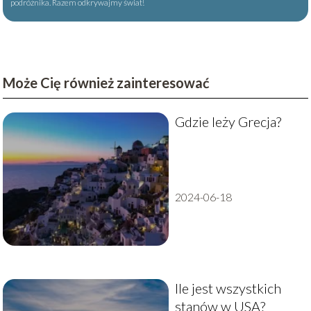
podróżnika. Razem odkrywajmy świat!
Może Cię również zainteresować
Gdzie leży Grecja?
2024-06-18
Ile jest wszystkich
stanów w USA?