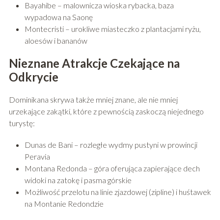
Bayahibe – malownicza wioska rybacka, baza
wypadowa na Saonę
Montecristi – urokliwe miasteczko z plantacjami ryżu,
aloesów i bananów
Nieznane Atrakcje Czekające na
Odkrycie
Dominikana skrywa także mniej znane, ale nie mniej
urzekające zakątki, które z pewnością zaskoczą niejednego
turystę:
Dunas de Bani – rozległe wydmy pustyni w prowincji
Peravia
Montana Redonda – góra oferująca zapierające dech
widoki na zatokę i pasma górskie
Możliwość przelotu na linie zjazdowej (zipline) i huśtawek
na Montanie Redondzie