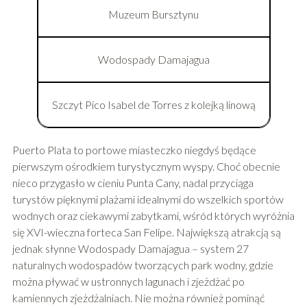
Muzeum Bursztynu
Wodospady Damajagua
Szczyt Pico Isabel de Torres z kolejką linową
Puerto Plata to portowe miasteczko niegdyś będące
pierwszym ośrodkiem turystycznym wyspy. Choć obecnie
nieco przygasło w cieniu Punta Cany, nadal przyciąga
turystów pięknymi plażami idealnymi do wszelkich sportów
wodnych oraz ciekawymi zabytkami, wśród których wyróżnia
się XVI-wieczna forteca San Felipe. Największą atrakcją są
jednak słynne Wodospady Damajagua – system 27
naturalnych wodospadów tworzących park wodny, gdzie
można pływać w ustronnych lagunach i zjeżdżać po
kamiennych zjeżdżalniach. Nie można również pominąć