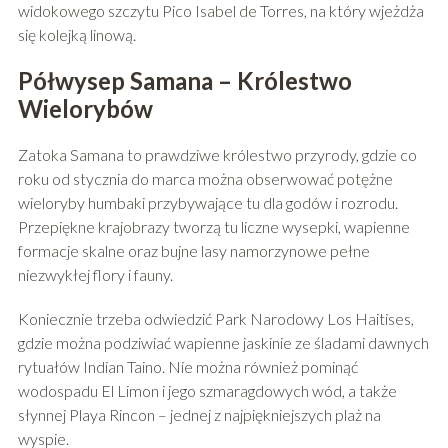
widokowego szczytu Pico Isabel de Torres, na który wjeżdża
się kolejką linową.
Półwysep Samana – Królestwo
Wielorybów
Zatoka Samana to prawdziwe królestwo przyrody, gdzie co
roku od stycznia do marca można obserwować potężne
wieloryby humbaki przybywające tu dla godów i rozrodu.
Przepiękne krajobrazy tworzą tu liczne wysepki, wapienne
formacje skalne oraz bujne lasy namorzynowe pełne
niezwykłej flory i fauny.
Koniecznie trzeba odwiedzić Park Narodowy Los Haitises,
gdzie można podziwiać wapienne jaskinie ze śladami dawnych
rytuałów Indian Taino. Nie można również pominąć
wodospadu El Limon i jego szmaragdowych wód, a także
słynnej Playa Rincon – jednej z najpiękniejszych plaż na
wyspie.