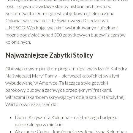
roku, skrywa prawdziwe skarby historii i architektury.
Sercem Santo Domingo jest zabytkowa dzielnica Zona
Colonial, wpisana na Listę Światowego Dziedzictwa
UNESCO. Wędrując wąskimi, wybrukowanymi uliczkami,
można podziwiać ponad 300 zabytkowych budowli z czasów
kolonialnych.
Najważniejsze Zabytki Stolicy
Obowiązkowym punktem programu jest zwiedzanie Katedry
Najświętszej Maryi Panny – pierwszej katolickiej świątyni
wybudowanej w Ameryce. Ta łącząca style gotycki i
barokowy budowla zachwyca przepięknymi freskami,
witrażami i skarbcem skrywającym dzieła sztuki starożytnej.
Warto również zajrzeć do:
Domu Krzysztofa Kolumba – najstarszego budynku
mieszkalnego w mieście
Alcazar de Colon – kamiennej rezydencji syna Kolumba z