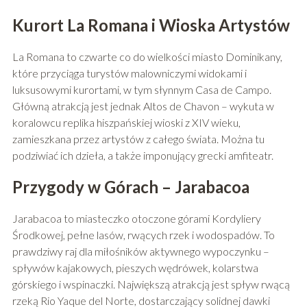
Kurort La Romana i Wioska Artystów
La Romana to czwarte co do wielkości miasto Dominikany,
które przyciąga turystów malowniczymi widokami i
luksusowymi kurortami, w tym słynnym Casa de Campo.
Główną atrakcją jest jednak Altos de Chavon – wykuta w
koralowcu replika hiszpańskiej wioski z XIV wieku,
zamieszkana przez artystów z całego świata. Można tu
podziwiać ich dzieła, a także imponujący grecki amfiteatr.
Przygody w Górach – Jarabacoa
Jarabacoa to miasteczko otoczone górami Kordyliery
Środkowej, pełne lasów, rwących rzek i wodospadów. To
prawdziwy raj dla miłośników aktywnego wypoczynku –
spływów kajakowych, pieszych wędrówek, kolarstwa
górskiego i wspinaczki. Największą atrakcją jest spływ rwącą
rzeką Rio Yaque del Norte, dostarczający solidnej dawki