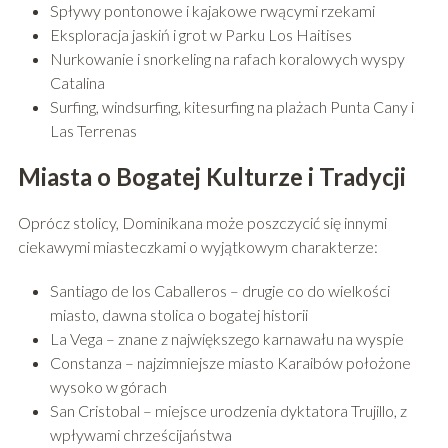
Spływy pontonowe i kajakowe rwącymi rzekami
Eksploracja jaskiń i grot w Parku Los Haitises
Nurkowanie i snorkeling na rafach koralowych wyspy
Catalina
Surfing, windsurfing, kitesurfing na plażach Punta Cany i
Las Terrenas
Miasta o Bogatej Kulturze i Tradycji
Oprócz stolicy, Dominikana może poszczycić się innymi
ciekawymi miasteczkami o wyjątkowym charakterze:
Santiago de los Caballeros – drugie co do wielkości
miasto, dawna stolica o bogatej historii
La Vega – znane z największego karnawału na wyspie
Constanza – najzimniejsze miasto Karaibów położone
wysoko w górach
San Cristobal – miejsce urodzenia dyktatora Trujillo, z
wpływami chrześcijaństwa