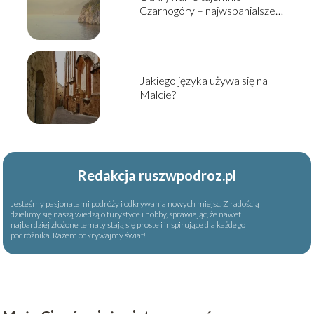
Czarnogóry – najwspanialsze
atrakcje turystyczne tego
państwa
Jakiego języka używa się na
Malcie?
Redakcja ruszwpodroz.pl
Jesteśmy pasjonatami podróży i odkrywania nowych miejsc. Z radością
dzielimy się naszą wiedzą o turystyce i hobby, sprawiając, że nawet
najbardziej złożone tematy stają się proste i inspirujące dla każdego
podróżnika. Razem odkrywajmy świat!