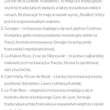
(24 rue de la Grande Truanderie). To miejsca o tradycyjnym
wystrój i tradycyjnych daniach, a także stosunkowo niskich
cenach. Restauracje te mają w nazwie wyraz „Bouillon”, który
jest ich rozpoznawalnym znakiem.
Georges – restauracja znajdująca się na 6. piętrze Centrum
Pompidou, gdzie można podziwiać rewelacyjny widok na
Paryż. Kuchnia serwowana w Georges to połączenie
francuskiej i międzynarodowej.
La Maison Rose, 2 rue de l’Abreuvoir – to jedna z najbardziej
malowniczych restauracji w Paryżu. Można tu spróbować
dań z kuchni bio.
Café Marly, 93 rue de Rivoli – z tarasu tej restauracji można
podziwiać dziedziniec Luwru i szklaną piramidę.
Le Train Bleu – elegancka restauracja znajdująca się w
budynku dworca kolejowego Gare de Lyon. Serwuje
tradycyjną kuchnię francuską w wspaniałym wnętrzu z epoki