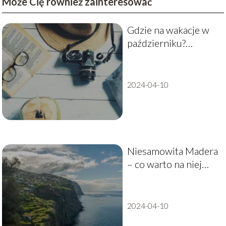
Może Cię również zainteresować
Gdzie na wakacje w
październiku?
Przewodnik po
najlepszych
miejscach
2024-04-10
Niesamowita Madera
– co warto na niej
zobaczyć?
2024-04-10