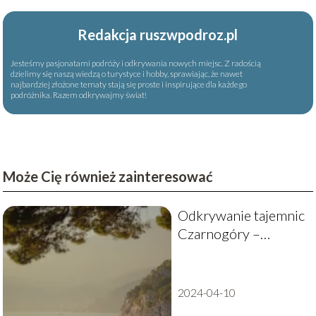
Redakcja ruszwpodroz.pl
Jesteśmy pasjonatami podróży i odkrywania nowych miejsc. Z radością
dzielimy się naszą wiedzą o turystyce i hobby, sprawiając, że nawet
najbardziej złożone tematy stają się proste i inspirujące dla każdego
podróżnika. Razem odkrywajmy świat!
Może Cię również zainteresować
Odkrywanie tajemnic
Czarnogóry –
najwspanialsze
atrakcje turystyczne
tego państwa
2024-04-10