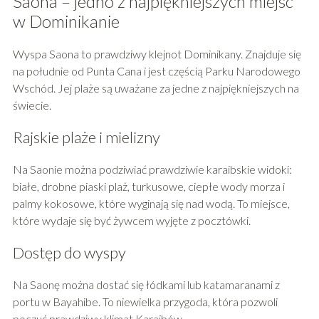
Saona – jedno z najpiękniejszych miejsc
w Dominikanie
Wyspa Saona to prawdziwy klejnot Dominikany. Znajduje się
na południe od Punta Cana i jest częścią Parku Narodowego
Wschód. Jej plaże są uważane za jedne z najpiękniejszych na
świecie.
Rajskie plaże i mielizny
Na Saonie można podziwiać prawdziwie karaibskie widoki:
białe, drobne piaski plaż, turkusowe, ciepłe wody morza i
palmy kokosowe, które wyginają się nad wodą. To miejsce,
które wydaje się być żywcem wyjęte z pocztówki.
Dostęp do wyspy
Na Saonę można dostać się łódkami lub katamaranami z
portu w Bayahibe. To niewielka przygoda, która pozwoli
poczuć prawdziwy klimat Karaibów.