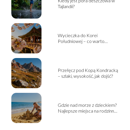
Kiedy jest pora deszczowa w
Tajlandii?
Wycieczka do Korei
Południowej – co warto
zobaczyć i jak zaplanować?
Przełęcz pod Kopą Kondracką
– szlaki, wysokość, jak dojść?
Gdzie nad morze z dzieckiem?
Najlepsze miejsca na rodzinny
wyjazd