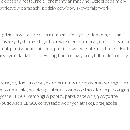
 jak baseny, restauracje i programy animacyjne. Dzieci będą miały
stniczyć w paradach i podziwiać widowiskowe fajerwerki.
 gdzie na wakacje z dziećmi można cieszyć się słońcem, plażami i
piaszczystych plaż z łagodnym wejściem do morza, co jest idealne d
ich jak parki wodne, mini zoo, parki linowe i wesołe miasteczka. Rod
cyjnymi dla dzieci zapewniają komfortowy pobyt dla całej rodziny.
ynacja, gdzie na wakacje z dziećmi można się wybrać, szczególnie d
liczne atrakcje, pokazy i interaktywne wystawy, które przyciągną
atyczne LEGO i kempingi w pobliżu parku zapewniają wygodne
ę budować z LEGO, korzystać z wodnych atrakcji, przejażdżek i