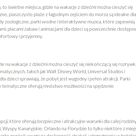
, to świetne miejsca, gdzie na wakacje z dziećmi można cieszyć się
zne, piaszczyste plaże z łagodnym zejściem do morza są idealne dl
ody zoologiczne, parki wodne i interaktywne muzea, które zapewnią
ami, placami zabaw i animacjami dla dzieci są powszechnie dostępne
mfortowy i przyjemny.
zie na wakacje z dziećmi można cieszyć się niekończącą się rozrywk
tycznych, takich jak Walt Disney World, Universal Studios i
a dzieci sprawiają, że pobyt jest wygodny i pełen atrakcji. Parki
py tematyczne oferują mnóstwo możliwości na spędzenie
cji, które oferują bezpieczne i atrakcyjne warunki dla całej rodziny
 Wyspy Kanaryjskie, Orlando na Florydzie to tylko niektóre z miejs
warto zwrócić uwagę na dostępność atrakcji, udogodnienia w hotela