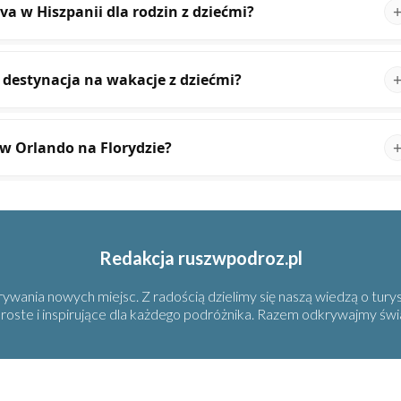
va w Hiszpanii dla rodzin z dziećmi?
 destynacja na wakacje z dziećmi?
w Orlando na Florydzie?
Redakcja ruszwpodroz.pl
wania nowych miejsc. Z radością dzielimy się naszą wiedzą o turys
 proste i inspirujące dla każdego podróżnika. Razem odkrywajmy świ