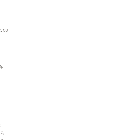
a
, co
ą.
.
c,
ch