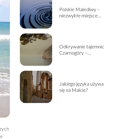
Polskie Malediwy –
niezwykłe miejsce
ukryte w sercu Śląska
Odkrywanie tajemnic
Czarnogóry –
najwspanialsze atrakcje
turystyczne tego
państwa
Jakiego języka używa
się na Malcie?
szych
ne