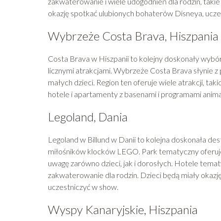
zakwaterowanie i wiele udogodnień dla rodzin, takie
okazję spotkać ulubionych bohaterów Disneya, ucze
Wybrzeże Costa Brava, Hiszpania
Costa Brava w Hiszpanii to kolejny doskonały wybór,
licznymi atrakcjami. Wybrzeże Costa Brava słynie z 
małych dzieci. Region ten oferuje wiele atrakcji, tak
hotele i apartamenty z basenami i programami anima
Legoland, Dania
Legoland w Billund w Danii to kolejna doskonała dest
miłośników klocków LEGO. Park tematyczny oferuje 
uwagę zarówno dzieci, jak i dorosłych. Hotele tem
zakwaterowanie dla rodzin. Dzieci będą miały okazj
uczestniczyć w show.
Wyspy Kanaryjskie, Hiszpania