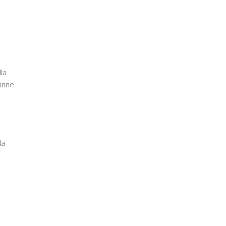
la
zinne
la