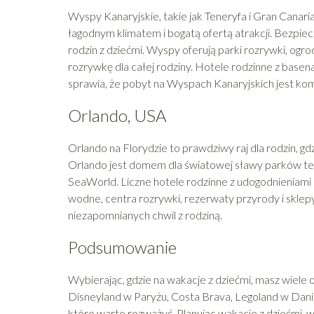
Wyspy Kanaryjskie, takie jak Teneryfa i Gran Canaria
łagodnym klimatem i bogatą ofertą atrakcji. Bezpiec
rodzin z dziećmi. Wyspy oferują parki rozrywki, ogr
rozrywkę dla całej rodziny. Hotele rodzinne z basen
sprawia, że pobyt na Wyspach Kanaryjskich jest ko
Orlando, USA
Orlando na Florydzie to prawdziwy raj dla rodzin, gd
Orlando jest domem dla światowej sławy parków tema
SeaWorld. Liczne hotele rodzinne z udogodnieniami dl
wodne, centra rozrywki, rezerwaty przyrody i skle
niezapomnianych chwil z rodziną.
Podsumowanie
Wybierając, gdzie na wakacje z dziećmi, masz wiele op
Disneyland w Paryżu, Costa Brava, Legoland w Danii,
które warto rozważyć. Planując wakacje z dziećmi, 