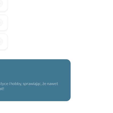
tyce i hobby, sprawiając, że nawet
at!