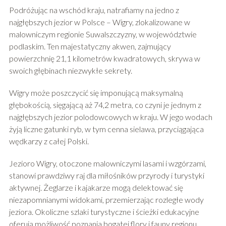
Podróżując na wschód kraju, natrafiamy na jedno z
najgłębszych jezior w Polsce – Wigry, zlokalizowane w
malowniczym regionie Suwalszczyzny, w województwie
podlaskim. Ten majestatyczny akwen, zajmujący
powierzchnię 21,1 kilometrów kwadratowych, skrywa w
swoich głębinach niezwykłe sekrety.
Wigry może poszczycić się imponującą maksymalną
głębokością, sięgającą aż 74,2 metra, co czyni je jednym z
najgłębszych jezior polodowcowych w kraju. W jego wodach
żyją liczne gatunki ryb, w tym cenna sielawa, przyciągająca
wędkarzy z całej Polski.
Jezioro Wigry, otoczone malowniczymi lasami i wzgórzami,
stanowi prawdziwy raj dla miłośników przyrody i turystyki
aktywnej. Żeglarze i kajakarze mogą delektować się
niezapomnianymi widokami, przemierzając rozległe wody
jeziora. Okoliczne szlaki turystyczne i ścieżki edukacyjne
oferują możliwość poznania bogatej flory i fauny regionu.