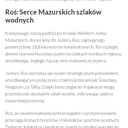
Roś: Serce Mazurskich szlaków
wodnych
Kontynuując naszą podróż po Krainie Wielkich Jezior
Mazurskich, docieramy do Jeziora Roś, zajmującego
powierzchnię 18,8 kilometrów kwadratowych. Ten rozległy
akwen stanowi kluczowy punkt na szlakach wodnych regionu,
umożliwiając żeglugę i łącząc inne malownicze jeziora.
Jezioro Roś wyróżnia się swoim strategicznym położeniem,
umożliwiającym połączenie z takimi jeziorami jak Śniardwy,
Niegocin czy Tałty. Dzięki temu żeglarze i kajakarze mogą
przemierzać niezwykłe szlaki wodne, odkrywając piękno
mazurskiej przyrody.
Roś, ze swoimi malowniczymi brzegami i czystymi wodami,
przyciąga licznych turystów i miłośników sportów wodnych.
Żeglarze, kajakarze i wędkarze znajdą tu idealne warunki do