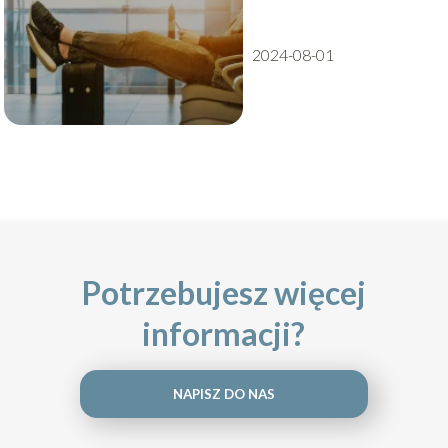
podróżujących
samolotem
2024-08-01
Potrzebujesz więcej
informacji?
NAPISZ DO NAS