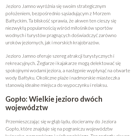
Jezioro Jamno wyróżnia się swoim strategicznym
położeniem, bezpośrednio sąsiadującym z Morzem
Bałtyckim. Ta bliskość sprawia, że akwen ten cieszy się
niezwykłą popularnością wśród miłośników sportów
wodnych i turystów pragnących doświadczyć zarówno
uroków jeziornych, jak i morskich krajobrazów.
Jezioro Jamno oferuje szereg atrakcji turystycznych i
rekreacyjnych. Żeglarze i kajakarze mogą delektować się
spokojnymi wodami jeziora, a następnie wypłynąć na otwarte
wody Bałtyku. Okoliczne plaże i nadmorskie miasteczka
stanowią idealne miejsca do wypoczynku i relaksu.
Gopło: Wielkie jezioro dwóch
województw
Przemieszczając się w głąb lądu, docieramy do Jeziora
Gopło, które znajduje się na pograniczu województw
kujawsko-pomorskiego i wielkopolskiego. Ten rozległy akwen,