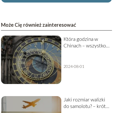
Może Cię również zainteresować
Która godzina w
Chinach – wszystko,
co musisz wiedzieć o
czasie w Chinach
2024-08-01
Jaki rozmiar walizki
do samolotu? – krótki
poradnik dla