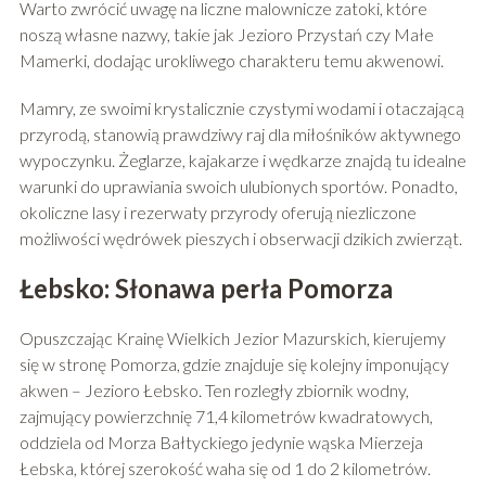
Warto zwrócić uwagę na liczne malownicze zatoki, które
noszą własne nazwy, takie jak Jezioro Przystań czy Małe
Mamerki, dodając urokliwego charakteru temu akwenowi.
Mamry, ze swoimi krystalicznie czystymi wodami i otaczającą
przyrodą, stanowią prawdziwy raj dla miłośników aktywnego
wypoczynku. Żeglarze, kajakarze i wędkarze znajdą tu idealne
warunki do uprawiania swoich ulubionych sportów. Ponadto,
okoliczne lasy i rezerwaty przyrody oferują niezliczone
możliwości wędrówek pieszych i obserwacji dzikich zwierząt.
Łebsko: Słonawa perła Pomorza
Opuszczając Krainę Wielkich Jezior Mazurskich, kierujemy
się w stronę Pomorza, gdzie znajduje się kolejny imponujący
akwen – Jezioro Łebsko. Ten rozległy zbiornik wodny,
zajmujący powierzchnię 71,4 kilometrów kwadratowych,
oddziela od Morza Bałtyckiego jedynie wąska Mierzeja
Łebska, której szerokość waha się od 1 do 2 kilometrów.