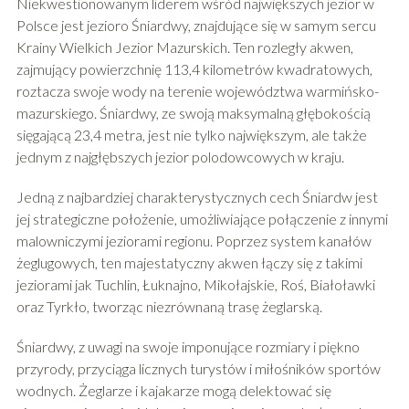
Niekwestionowanym liderem wśród największych jezior w
Polsce jest jezioro Śniardwy, znajdujące się w samym sercu
Krainy Wielkich Jezior Mazurskich. Ten rozległy akwen,
zajmujący powierzchnię 113,4 kilometrów kwadratowych,
roztacza swoje wody na terenie województwa warmińsko-
mazurskiego. Śniardwy, ze swoją maksymalną głębokością
sięgającą 23,4 metra, jest nie tylko największym, ale także
jednym z najgłębszych jezior polodowcowych w kraju.
Jedną z najbardziej charakterystycznych cech Śniardw jest
jej strategiczne położenie, umożliwiające połączenie z innymi
malowniczymi jeziorami regionu. Poprzez system kanałów
żeglugowych, ten majestatyczny akwen łączy się z takimi
jeziorami jak Tuchlin, Łuknajno, Mikołajskie, Roś, Białoławki
oraz Tyrkło, tworząc niezrównaną trasę żeglarską.
Śniardwy, z uwagi na swoje imponujące rozmiary i piękno
przyrody, przyciąga licznych turystów i miłośników sportów
wodnych. Żeglarze i kajakarze mogą delektować się