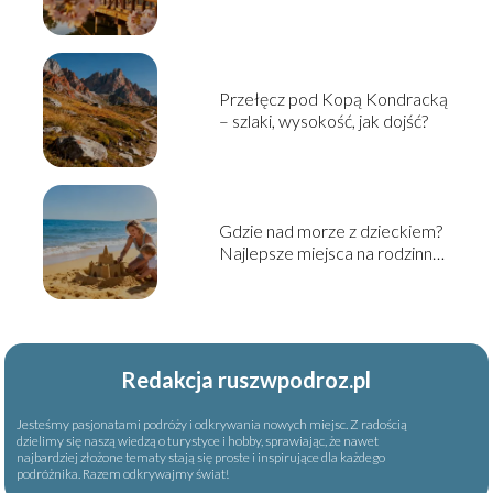
zobaczyć i jak zaplanować?
Przełęcz pod Kopą Kondracką
– szlaki, wysokość, jak dojść?
Gdzie nad morze z dzieckiem?
Najlepsze miejsca na rodzinny
wyjazd
Redakcja ruszwpodroz.pl
Jesteśmy pasjonatami podróży i odkrywania nowych miejsc. Z radością
dzielimy się naszą wiedzą o turystyce i hobby, sprawiając, że nawet
najbardziej złożone tematy stają się proste i inspirujące dla każdego
podróżnika. Razem odkrywajmy świat!