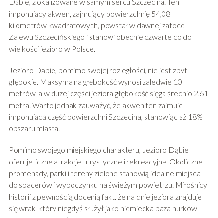
Dąbie, zlokalizowane w samym sercu Szczecina. Ten
imponujący akwen, zajmujący powierzchnię 54,08
kilometrów kwadratowych, powstał w dawnej zatoce
Zalewu Szczecińskiego i stanowi obecnie czwarte co do
wielkości jezioro w Polsce.
Jezioro Dąbie, pomimo swojej rozległości, nie jest zbyt
głębokie. Maksymalna głębokość wynosi zaledwie 10
metrów, a w dużej części jeziora głębokość sięga średnio 2,61
metra. Warto jednak zauważyć, że akwen ten zajmuje
imponującą część powierzchni Szczecina, stanowiąc aż 18%
obszaru miasta.
Pomimo swojego miejskiego charakteru, Jezioro Dąbie
oferuje liczne atrakcje turystyczne i rekreacyjne. Okoliczne
promenady, parki i tereny zielone stanowią idealne miejsca
do spacerów i wypoczynku na świeżym powietrzu. Miłośnicy
historii z pewnością docenią fakt, że na dnie jeziora znajduje
się wrak, który niegdyś służył jako niemiecka baza nurków