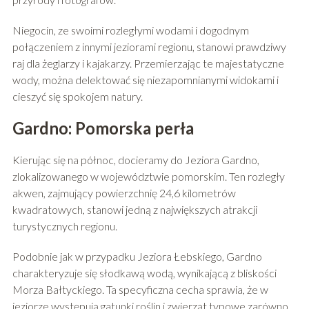
Niegocin, ze swoimi rozległymi wodami i dogodnym
połączeniem z innymi jeziorami regionu, stanowi prawdziwy
raj dla żeglarzy i kajakarzy. Przemierzając te majestatyczne
wody, można delektować się niezapomnianymi widokami i
cieszyć się spokojem natury.
Gardno: Pomorska perła
Kierując się na północ, docieramy do Jeziora Gardno,
zlokalizowanego w województwie pomorskim. Ten rozległy
akwen, zajmujący powierzchnię 24,6 kilometrów
kwadratowych, stanowi jedną z największych atrakcji
turystycznych regionu.
Podobnie jak w przypadku Jeziora Łebskiego, Gardno
charakteryzuje się słodkawą wodą, wynikającą z bliskości
Morza Bałtyckiego. Ta specyficzna cecha sprawia, że w
jeziorze występują gatunki roślin i zwierząt typowe zarówno