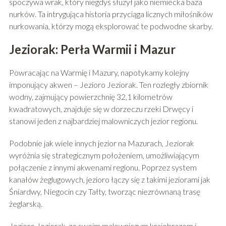
spoczywa wrak, który niegdyś służył jako niemiecka baza
nurków. Ta intrygująca historia przyciąga licznych miłośników
nurkowania, którzy mogą eksplorować te podwodne skarby.
Jeziorak: Perła Warmii i Mazur
Powracając na Warmię i Mazury, napotykamy kolejny
imponujący akwen – Jezioro Jeziorak. Ten rozległy zbiornik
wodny, zajmujący powierzchnię 32,1 kilometrów
kwadratowych, znajduje się w dorzeczu rzeki Drwęcy i
stanowi jeden z najbardziej malowniczych jezior regionu.
Podobnie jak wiele innych jezior na Mazurach, Jeziorak
wyróżnia się strategicznym położeniem, umożliwiającym
połączenie z innymi akwenami regionu. Poprzez system
kanałów żeglugowych, jezioro łączy się z takimi jeziorami jak
Śniardwy, Niegocin czy Tałty, tworząc niezrównaną trasę
żeglarską.
Jezioro Jeziorak, ze swoim malowniczym krajobrazem i