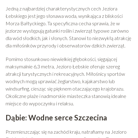
Jedną z najbardziej charakterystycznych cech Jeziora
Łebskiego jest jego słonawa woda, wynikająca z bliskości
Morza Bałtyckiego. Ta specyficzna cecha sprawia, że w
jeziorze występują gatunki roślin i zwierząt typowe zarówno
dla wód słodkich, jak i słonych. Stanowi to niezwykłą atrakcję
dla miłośników przyrody i obserwatorów dzikich zwierząt.
Pomimo stosunkowo niewielkiej głębokości, sięgającej
maksymalnie 6,3 metra, Jezioro Łebskie oferuje szereg
atrakcji turystycznych i rekreacyjnych. Miłośnicy sportów
wodnych mogą uprawiać żeglarstwo, kajakarstwo lub
windsurfing, ciesząc się pięknem otaczającego krajobrazu.
Okoliczne plaże i nadmorskie miasteczka stanowią idealne
miejsce do wypoczynku i relaksu.
Dąbie: Wodne serce Szczecina
Przemieszczając się na zachód kraju, natrafiamy na Jezioro