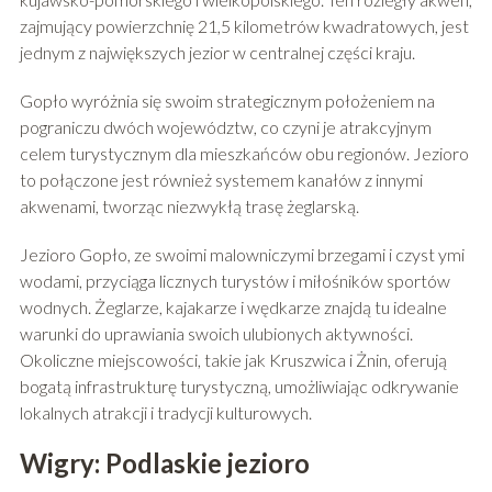
zajmujący powierzchnię 21,5 kilometrów kwadratowych, jest
jednym z największych jezior w centralnej części kraju.
Gopło wyróżnia się swoim strategicznym położeniem na
pograniczu dwóch województw, co czyni je atrakcyjnym
celem turystycznym dla mieszkańców obu regionów. Jezioro
to połączone jest również systemem kanałów z innymi
akwenami, tworząc niezwykłą trasę żeglarską.
Jezioro Gopło, ze swoimi malowniczymi brzegami i czyst ymi
wodami, przyciąga licznych turystów i miłośników sportów
wodnych. Żeglarze, kajakarze i wędkarze znajdą tu idealne
warunki do uprawiania swoich ulubionych aktywności.
Okoliczne miejscowości, takie jak Kruszwica i Żnin, oferują
bogatą infrastrukturę turystyczną, umożliwiając odkrywanie
lokalnych atrakcji i tradycji kulturowych.
Wigry: Podlaskie jezioro