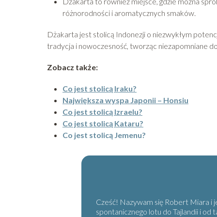
Dżakarta to również miejsce, gdzie można sprób
różnorodności i aromatycznych smaków.
Dżakarta jest stolicą Indonezji o niezwykłym potencj
tradycja i nowoczesność, tworząc niezapomniane do
Zobacz także:
Co jest stolicą Iraku?
Największa wyspa Japonii – Honsiu
Co jest stolicą Izraelu?
Co jest stolicą Kataru?
Co jest stolicą Jemenu?
Cześć! Nazywam się Robert Miara i j
spontanicznego lotu do Tajlandii i o