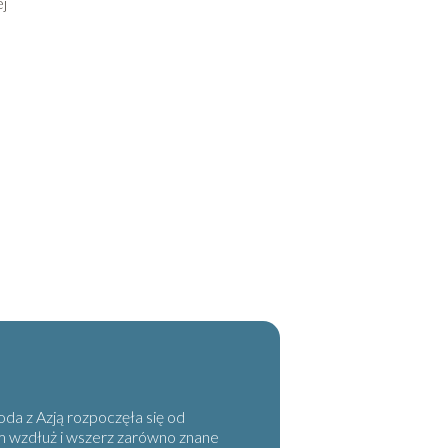
ej
da z Azją rozpoczęła się od
em wzdłuż i wszerz zarówno znane