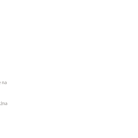
e na
ożna