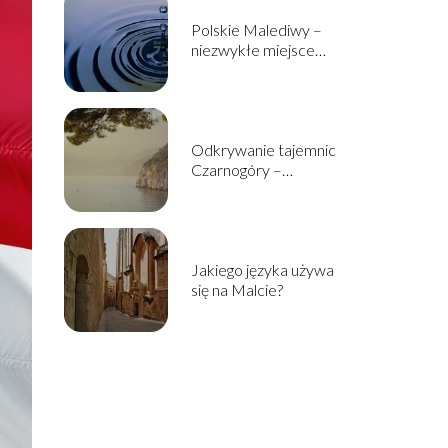
Polskie Malediwy –
niezwykłe miejsce
ukryte w sercu Śląska
Odkrywanie tajemnic
Czarnogóry –
najwspanialsze atrakcje
turystyczne tego
państwa
Jakiego języka używa
się na Malcie?