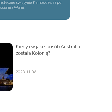
 mistyczne świątynie Kambodży, aż po
eściami z Wami.
Kiedy i w jaki sposób Australia
została Kolonią?
2023-11-06