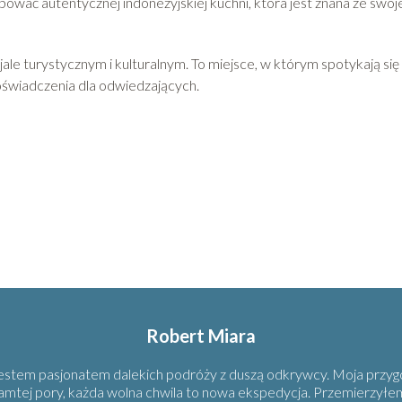
ować autentycznej indonezyjskiej kuchni, która jest znana ze swoj
ale turystycznym i kulturalnym. To miejsce, w którym spotykają się
świadczenia dla odwiedzających.
Robert Miara
estem pasjonatem dalekich podróży z duszą odkrywcy. Moja przygo
d tamtej pory, każda wolna chwila to nowa ekspedycja. Przemierzył