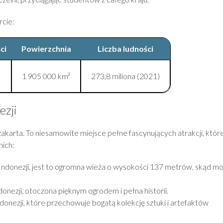
rcie:
ci
Powierzchnia
Liczba ludności
1 905 000 km²
273,8 miliona (2021)
ezji
Dżakarta. To niesamowite miejsce pełne fascynujących atrakcji, któr
nich:
donezji, jest to ogromna wieża o wysokości 137 metrów, skąd m
nezji, otoczona pięknym ogrodem i pełna historii.
zji, które przechowuje bogatą kolekcję sztuki i artefaktów