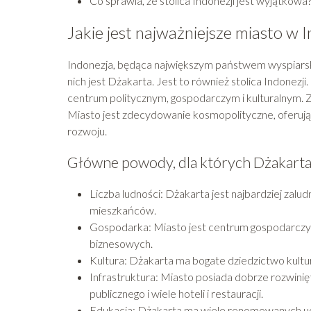
Co sprawia, że stolica Indonezji jest wyjątkowa
Jakie jest najważniejsze miasto w I
Indonezja, będąca największym państwem wyspiarski
nich jest Dżakarta. Jest to również stolica Indonezji
centrum politycznym, gospodarczym i kulturalnym. Zna
Miasto jest zdecydowanie kosmopolityczne, oferują
rozwoju.
Główne powody, dla których Dżakarta 
Liczba ludności: Dżakarta jest najbardziej za
mieszkańców.
Gospodarka: Miasto jest centrum gospodarczym 
biznesowych.
Kultura: Dżakarta ma bogate dziedzictwo kultur
Infrastruktura: Miasto posiada dobrze rozwinię
publicznego i wiele hoteli i restauracji.
Edukacja: Dżakarta ma wiele renomowanych ucze