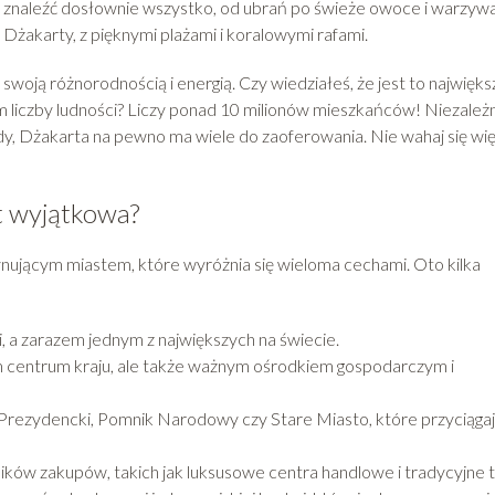
a znaleźć dosłownie wszystko, od ubrań po świeże owoce i warzywa
Dżakarty, z pięknymi plażami i koralowymi rafami.
swoją różnorodnością i energią. Czy wiedziałeś, że jest to najwięks
liczby ludności? Liczy ponad 10 milionów mieszkańców! Niezależ
rody, Dżakarta na pewno ma wiele do zaoferowania. Nie wahaj się więc
st wyjątkowa?
scynującym miastem, które wyróżnia się wieloma cechami. Oto kilka
, a zarazem jednym z największych na świecie.
ym centrum kraju, ale także ważnym ośrodkiem gospodarczym i
c Prezydencki, Pomnik Narodowy czy Stare Miasto, które przyciąga
ników zakupów, takich jak luksusowe centra handlowe i tradycyjne t