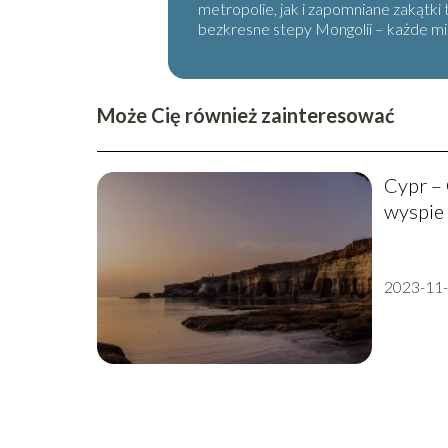
metropolie, jak i zapomniane zakątki
bezkresne stepy Mongolii – każde miej
Może Cię również zainteresować
Cypr – 
wyspie
2023-11