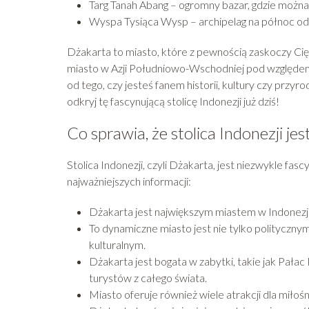
Targ Tanah Abang – ogromny bazar, gdzie możn
Wyspa Tysiąca Wysp – archipelag na północ od 
Dżakarta to miasto, które z pewnością zaskoczy Cię 
miasto w Azji Południowo-Wschodniej pod względem 
od tego, czy jesteś fanem historii, kultury czy przy
odkryj tę fascynującą stolicę Indonezji już dziś!
Co sprawia, że stolica Indonezji je
Stolica Indonezji, czyli Dżakarta, jest niezwykle fa
najważniejszych informacji:
Dżakarta jest największym miastem w Indonezji
To dynamiczne miasto jest nie tylko polityczn
kulturalnym.
Dżakarta jest bogata w zabytki, takie jak Pała
turystów z całego świata.
Miasto oferuje również wiele atrakcji dla miłoś