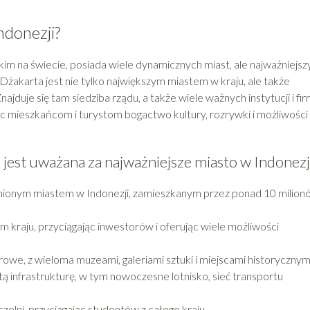
?
ndonezji?
m na świecie, posiada wiele dynamicznych miast, ale najważniejsz
. Dżakarta jest nie tylko największym miastem w kraju, ale także
jduje się tam siedziba rządu, a także wiele ważnych instytucji i fir
c mieszkańcom i turystom bogactwo kultury, rozrywki i możliwości
jest uważana za najważniejsze miasto w Indonezj
ludnionym miastem w Indonezji, zamieszkanym przez ponad 10 milio
kraju, przyciągając inwestorów i oferując wiele możliwości
owe, z wieloma muzeami, galeriami sztuki i miejscami historycznym
tą infrastrukturę, w tym nowoczesne lotnisko, sieć transportu
lni, przyciągając studentów z całego kraju.