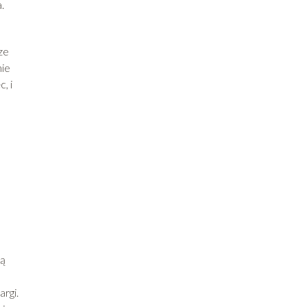
.
ze
nie
, i
ją
argi.