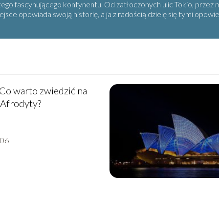
 tego fascynującego kontynentu. Od zatłoczonych ulic Tokio, przez
sce opowiada swoją historię, a ja z radością dzielę się tymi opowi
Co warto zwiedzić na
 Afrodyty?
-06